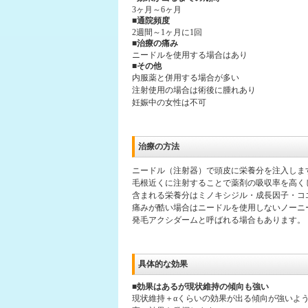
3ヶ月～6ヶ月
■通院頻度
2週間～1ヶ月に1回
■治療の痛み
ニードルを使用する場合はあり
■その他
内服薬と併用する場合が多い
注射使用の場合は術後に腫れあり
妊娠中の女性は不可
治療の方法
ニードル（注射器）で頭皮に栄養分を注入しま
毛根近くに注射することで薬剤の吸収率を高く
含まれる栄養分はミノキシジル・成長因子・コ
痛みが酷い場合はニードルを使用しないノーニ
発毛アクシダームと呼ばれる場合もあります。
具体的な効果
■効果はあるが現状維持の傾向も強い
現状維持＋αくらいの効果が出る傾向が強いよ