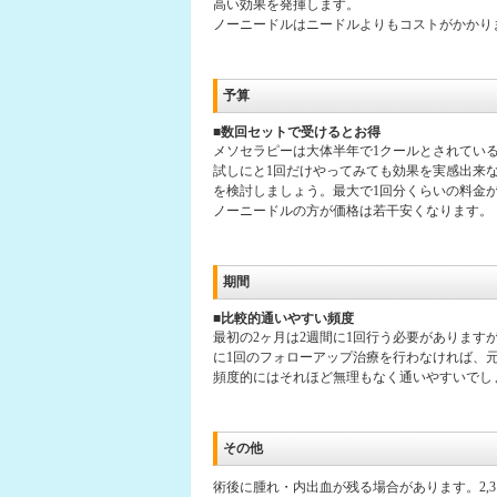
高い効果を発揮します。
ノーニードルはニードルよりもコストがかかり
予算
■数回セットで受けるとお得
メソセラピーは大体半年で1クールとされてい
試しにと1回だけやってみても効果を実感出来な
を検討しましょう。最大で1回分くらいの料金
ノーニードルの方が価格は若干安くなります。
期間
■比較的通いやすい頻度
最初の2ヶ月は2週間に1回行う必要があります
に1回のフォローアップ治療を行わなければ、
頻度的にはそれほど無理もなく通いやすいでし
その他
術後に腫れ・内出血が残る場合があります。2,