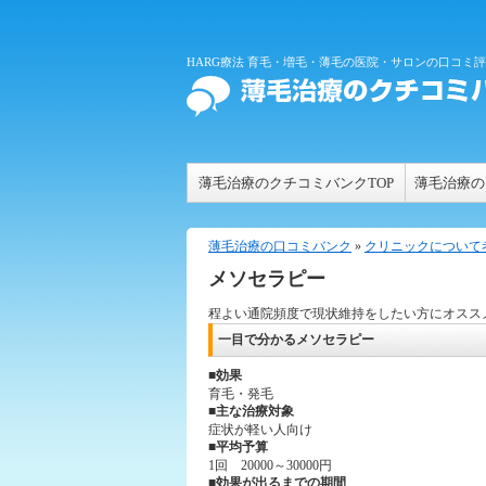
HARG療法 育毛・増毛・薄毛の医院・サロンの口コミ
薄毛治療のクチコミバンクTOP
薄毛治療の
薄毛治療の口コミバンク
»
クリニックについて
メソセラピー
程よい通院頻度で現状維持をしたい方にオスス
一目で分かるメソセラピー
■効果
育毛・発毛
■主な治療対象
症状が軽い人向け
■平均予算
1回 20000～30000円
■効果が出るまでの期間