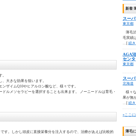
新着 
スーパ
東京都
薄毛
毛実績は
…[
続き
AGA
センタ
東京都
す。
スーパ
し、大きな効果を狙います。
北海道
エンザイムQ10やヒアルロン酸など、様々です。
ードルメソセラピーを選択することも出来ます。 ノーニードルは育毛・
様々
果が無
…[
続き
»ここに
薄毛
うです。しかし頭皮に直接栄養分を注入するので、治療があえば比較的