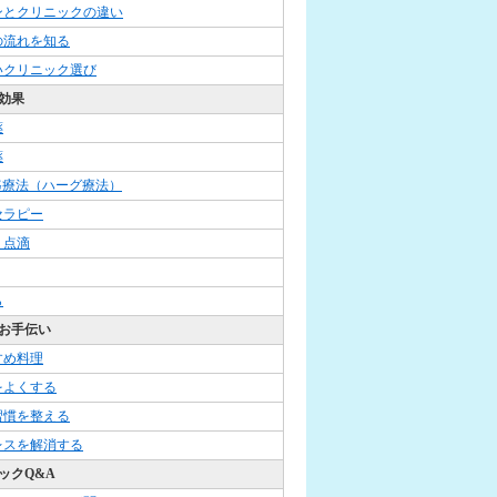
ンとクリニックの違い
の流れを知る
いクリニック選び
効果
薬
薬
G療法（ハーグ療法）
セラピー
・点滴
ら
お手伝い
すめ料理
をよくする
習慣を整える
レスを解消する
ックQ&A