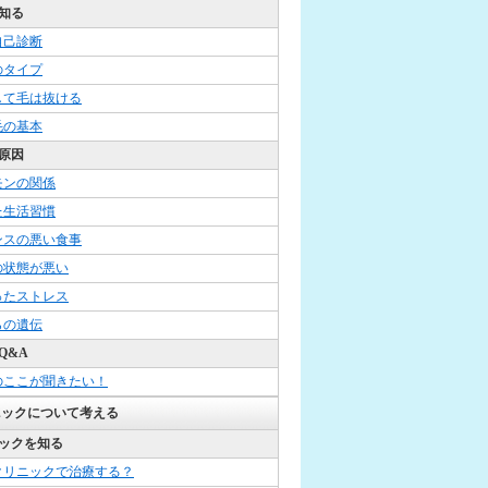
知る
自己診断
のタイプ
して毛は抜ける
毛の基本
原因
モンの関係
た生活習慣
ンスの悪い食事
の状態が悪い
ったストレス
らの遺伝
Q&A
のここが聞きたい！
ニックについて考える
ックを知る
クリニックで治療する？