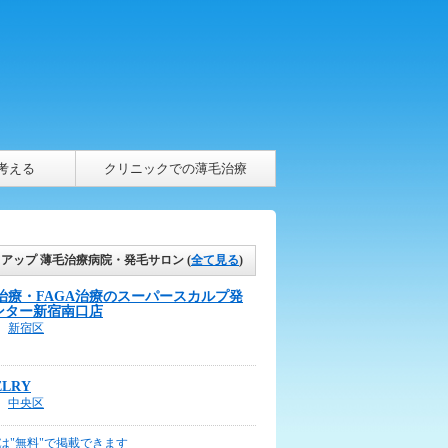
考える
クリニックでの薄毛治療
クアップ 薄毛治療病院・発毛サロン
(
全て見る
)
A治療・FAGA治療のスーパースカルプ発
ンター新宿南口店
新宿区
ELRY
中央区
は"無料"で掲載できます