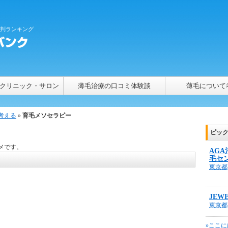
評判ランキング
クリニック・サロン
薄毛治療の口コミ体験談
薄毛について
考える
»
育毛メソセラピー
ピッ
メです。
AG
毛セ
東京都
JEW
東京都
»ここに