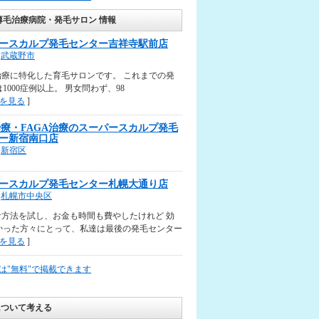
薄毛治療病院・発毛サロン 情報
ースカルプ発毛センター吉祥寺駅前店
武蔵野市
治療に特化した育毛サロンです。 これまでの発
1000症例以上。 男女問わず、98
を見る
]
治療・FAGA治療のスーパースカルプ発毛
ー新宿南口店
新宿区
ースカルプ発毛センター札幌大通り店
札幌市中央区
な方法を試し、お金も時間も費やしたけれど 効
かった方々にとって、私達は最後の発毛センター
を見る
]
は"無料"で掲載できます
について考える