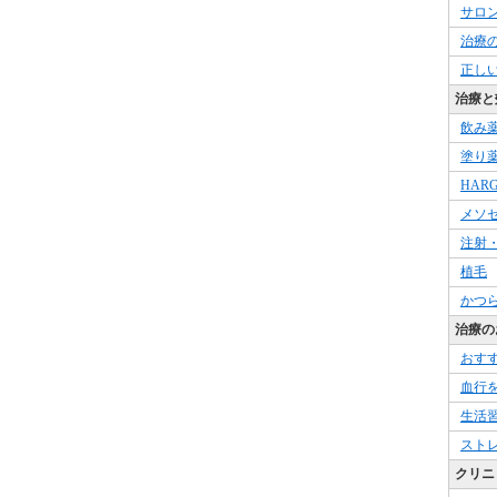
サロ
治療
正し
治療と
飲み
塗り
HAR
メソ
注射
植毛
かつ
治療の
おす
血行
生活
スト
クリニ