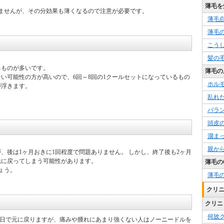
薄毛を
ませんが、その分効果も薄くなるので注意が必要です。
薄毛
薄毛
こう
髪の
るものが多いです。
薄毛の
い可能性の方が高いので、6回～8回の1クールセットになっているもの
ホル
が浮きます。
乱れ
バラ
頭皮
溜ま
親か
が、後は1ヶ月おきに1回程度で問題ありません。 しかし、終了後も2ヶ月
元に戻ってしまう可能性があります。
薄毛の
ょう。
薄毛
クリ
クリニ
何故
3日で元に戻りますが、痛みや腫れにあまり強くない人はノーニードルを