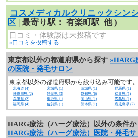
コスメディカルクリニックシン
区
| 最寄り駅： 有楽町駅 他 )
口コミ・体験談は未投稿です
»口コミを投稿する
東京都以外の都道府県から探す
»HAR
の医院・発毛サロン
東京都以外の都道府県から絞り込み可能です
北海道 (4)
宮城県 (1)
茨城県 (1)
群馬県 (1)
神奈川県 (2)
静岡県 (3)
愛知県 (6)
福井県 (1)
兵庫県 (2)
鳥取県 (1)
岡山県 (1)
広島県 (1)
福岡県 (4)
佐賀県 (1)
熊本県 (1)
鹿児島県 (2)
HARG療法（ハーグ療法）以外の条件
HARG療法（ハーグ療法）医院・発毛サ