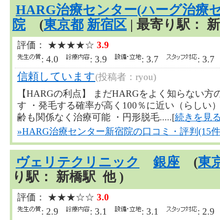
HARG治療センター(ハーグ治療セ
院
(
東京都
新宿区
| 最寄り駅： 新
評価： ★★★★☆
3.9
: 4.0
: 3.9
: 3.7
: 3.
信頼しています
(投稿者：ryou)
【HARGの利点】 まだHARGをよく知らない
す ・発毛する確率が高く100％に近い（らしい
齢も関係なく治療可能 ・円形脱毛.....[
続きを見
»HARG治療センター新宿院の口コミ・評判(15件
ヴェリテクリニック
銀座
(
東
り駅： 新橋駅 他 )
評価： ★★★☆☆
3.0
: 2.9
: 3.1
: 3.1
: 2.