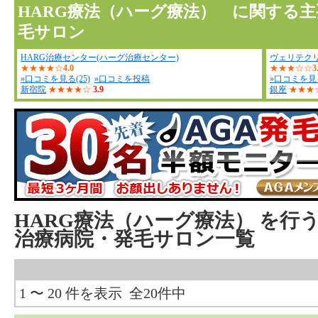
HARG療法（ハーグ療法） に関する
毛サロン
HARG治療センター(ハーグ治療センター)
ヴェリテク
★★★★☆
4.0
★★★☆☆
3
»口コミを見る(25)
»口コミを投稿
»口コミを見る
新宿院
★★★★☆
3.9
銀座
★★★
HARG療法（ハーグ療法）
を行
治療病院・発毛サロン一覧
1 〜 20 件を表示 全20件中