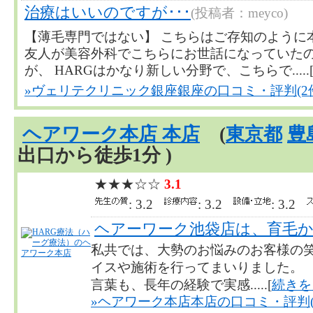
治療はいいのですが･･･
(投稿者：meyco)
【薄毛専門ではない】 こちらはご存知のように
友人が美容外科でこちらにお世話になっていた
が、 HARGはかなり新しい分野で、こちらで.....
»ヴェリテクリニック銀座銀座の口コミ・評判(2
ヘアワーク本店 本店
(
東京都
豊
出口から徒歩1分 )
★★★☆☆
3.1
: 3.2
: 3.2
: 3.2
ヘアーワーク池袋店は、育毛
私共では、大勢のお悩みのお客様の笑
イスや施術を行ってまいりました。 
言葉も、長年の経験で実感.....[
続きを
»ヘアワーク本店本店の口コミ・評判(