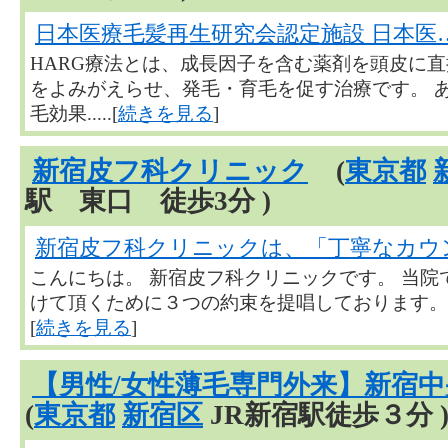
日本医療毛髪再生研究会認定施設 日本医
HARG療法とは、成長因子を含む薬剤を頭皮に
をよみがえらせ、発毛・育毛を促す治療です。 
毛効果.....[
続きを見る
]
新宿皮フ科クリニック
(
東京都
駅 東口 徒歩3分 )
新宿皮フ科クリニックは、「丁寧なカウ
こんにちは。 新宿皮フ科クリニックです。 当
けて頂くために３つの約束を提唱しております。 「丁
[
続きを見る
]
【男性/女性薄毛専門外来】新宿
(
東京都
新宿区
JR新宿駅徒歩３分 