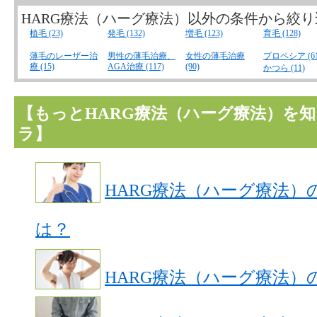
HARG療法（ハーグ療法）以外の条件から絞
植毛 (23)
発毛 (132)
増毛 (123)
育毛 (128)
薄毛のレーザー治
男性の薄毛治療、
女性の薄毛治療
プロペシア (61
療 (15)
AGA治療 (117)
(90)
かつら (11)
【もっとHARG療法（ハーグ療法）を
ラ】
HARG療法（ハーグ療法）
は？
HARG療法（ハーグ療法）