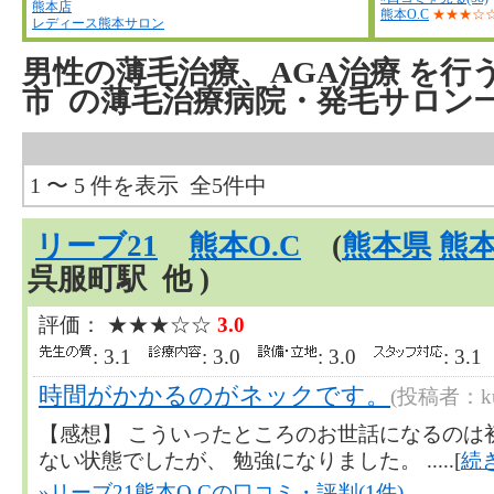
熊本店
熊本O.C
★★★☆
レディース熊本サロン
男性の薄毛治療、AGA治療
を行
市
の薄毛治療病院・発毛サロン
1 〜 5 件を表示 全5件中
リーブ21
熊本O.C
(
熊本県
熊
呉服町駅 他 )
評価： ★★★☆☆
3.0
: 3.1
: 3.0
: 3.0
: 3.
時間がかかるのがネックです。
(投稿者：kuw
【感想】 こういったところのお世話になるのは
ない状態でしたが、 勉強になりました。 .....[
続
»リーブ21熊本O.Cの口コミ・評判(1件)