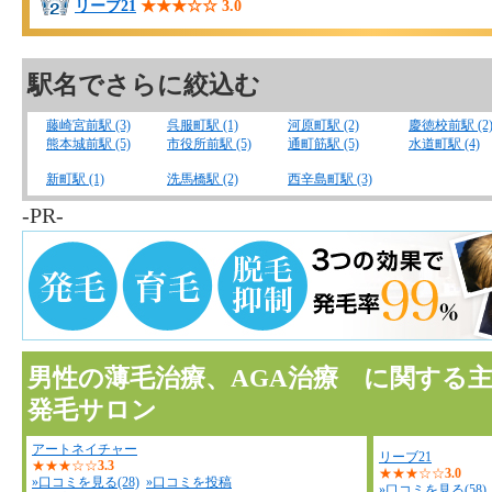
リーブ21
★★★☆☆
3.0
駅名でさらに絞込む
藤崎宮前駅 (3)
呉服町駅 (1)
河原町駅 (2)
慶徳校前駅 (2
熊本城前駅 (5)
市役所前駅 (5)
通町筋駅 (5)
水道町駅 (4)
新町駅 (1)
洗馬橋駅 (2)
西辛島町駅 (3)
-PR-
男性の薄毛治療、AGA治療 に関する
発毛サロン
アートネイチャー
リーブ21
★★★☆☆
3.3
★★★☆☆
3.0
»口コミを見る(28)
»口コミを投稿
»口コミを見る(58)