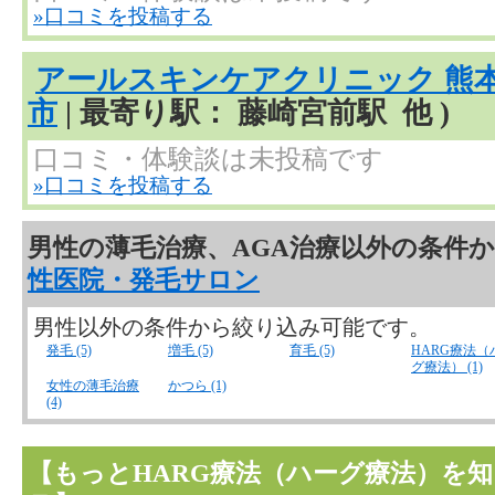
»口コミを投稿する
アールスキンケアクリニック 熊
市
| 最寄り駅： 藤崎宮前駅 他 )
口コミ・体験談は未投稿です
»口コミを投稿する
男性の薄毛治療、AGA治療以外の条件
性医院・発毛サロン
男性以外の条件から絞り込み可能です。
発毛 (5)
増毛 (5)
育毛 (5)
HARG療法（
グ療法） (1)
女性の薄毛治療
かつら (1)
(4)
【もっとHARG療法（ハーグ療法）を