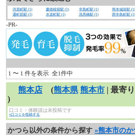
河原町駅 (1)
慶徳校前駅 (1)
辛島町駅 (1)
熊本城前駅 (1
通町筋駅 (1)
水道町駅 (1)
洗馬橋駅 (1)
西辛島町駅 (1
-PR-
1 〜 1 件を表示 全1件中
熊本店
(
熊本県
熊本市
| 最寄
)
口コミ・体験談は未投稿です
»口コミを投稿する
かつら以外の条件から探す
»熊本市の