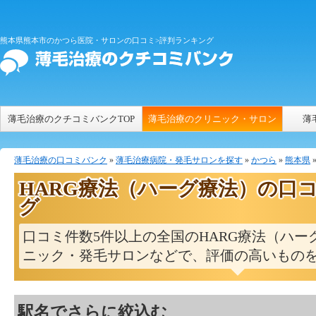
熊本県熊本市のかつら医院・サロンの口コミ>評判ランキング
薄毛治療のクチコミバンクTOP
薄毛治療のクリニック・サロン
薄
薄毛治療の口コミバンク
»
薄毛治療病院・発毛サロンを探す
»
かつら
»
熊本県
HARG療法（ハーグ療法）の口
グ
口コミ件数5件以上の全国のHARG療法（ハー
ニック・発毛サロンなどで、評価の高いもの
駅名でさらに絞込む