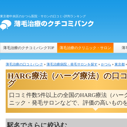
東京都中央区のかつら医院・サロンの口コミ>評判ランキング
薄毛治療のクチコミバンクTOP
薄毛治療のクリニック・サロン
薄
薄毛治療の口コミバンク
»
薄毛治療病院・発毛サロンを探す
»
かつら
»
東京都
HARG療法（ハーグ療法）の口
グ
口コミ件数5件以上の全国のHARG療法（ハー
ニック・発毛サロンなどで、評価の高いもの
駅名でさらに絞込む