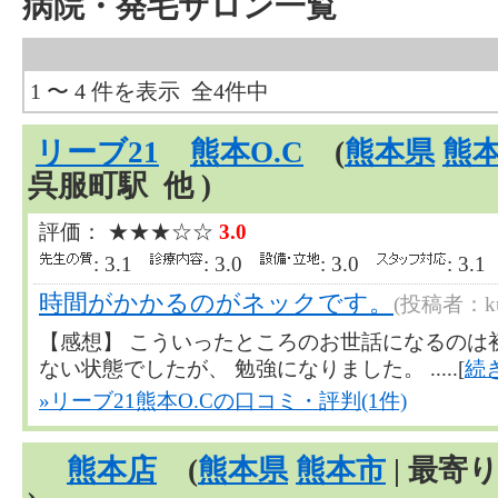
病院・発毛サロン一覧
1 〜 4 件を表示 全4件中
リーブ21
熊本O.C
(
熊本県
熊
呉服町駅 他 )
評価： ★★★☆☆
3.0
: 3.1
: 3.0
: 3.0
: 3.
時間がかかるのがネックです。
(投稿者：kuw
【感想】 こういったところのお世話になるのは
ない状態でしたが、 勉強になりました。 .....[
続
»リーブ21熊本O.Cの口コミ・評判(1件)
熊本店
(
熊本県
熊本市
| 最寄