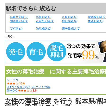
駅名でさらに絞込む
藤崎宮前駅 (2)
呉服町駅 (1)
河原町駅 (2)
慶徳校前駅 (2
熊本城前駅 (4)
市役所前駅 (4)
通町筋駅 (4)
水道町駅 (3)
新町駅 (1)
洗馬橋駅 (2)
西辛島町駅 (2)
-PR-
女性の薄毛治療 に関する主要薄毛治療
リーブ21
★★★☆☆
3.0
»口コミを見る(58)
»口コミを投稿
熊本O.C
★★★☆☆
3.0
女性の薄毛治療
を行う
熊本県/熊