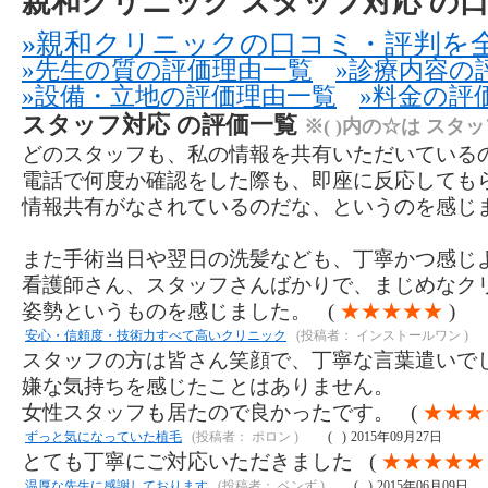
親和クリニック スタッフ対応 の
»親和クリニックの口コミ・評判を
»先生の質の評価理由一覧
»診療内容の
»設備・立地の評価理由一覧
»料金の評
スタッフ対応 の評価一覧
※( )内の☆は スタ
どのスタッフも、私の情報を共有いただいている
電話で何度か確認をした際も、即座に反応しても
情報共有がなされているのだな、というのを感じ
また手術当日や翌日の洗髪なども、丁寧かつ感じ
看護師さん、スタッフさんばかりで、まじめなク
姿勢というものを感じました。 (
★★★★★
)
安心・信頼度・技術力すべて高いクリニック
(投稿者： インストールワン )
スタッフの方は皆さん笑顔で、丁寧な言葉遣いで
嫌な気持ちを感じたことはありません。
女性スタッフも居たので良かったです。 (
★★★
ずっと気になっていた植毛
(投稿者： ポロン )
(
)
2015年09月27日
とても丁寧にご対応いただきました (
★★★★
温厚な先生に感謝しております
(投稿者： ベンず )
(
)
2015年06月09日