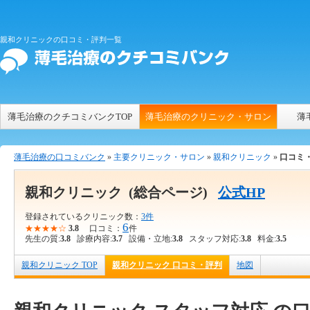
親和クリニックの口コミ・評判一覧
薄毛治療のクチコミバンクTOP
薄毛治療のクリニック・サロン
薄
薄毛治療の口コミバンク
»
主要クリニック・サロン
»
親和クリニック
»
口コミ
親和クリニック
(総合ページ)
公式HP
登録されているクリニック数：
3件
6
★★★★☆
3.8
口コミ：
件
先生の質:
3.8
診療内容:
3.7
設備・立地:
3.8
スタッフ対応:
3.8
料金:
3.5
親和クリニック TOP
親和クリニック 口コミ・評判
地図