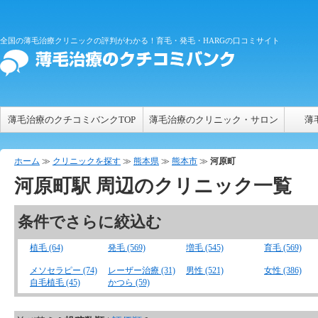
全国の薄毛治療クリニックの評判がわかる！育毛・発毛・HARGの口コミサイト
薄毛治療のクチコミバンクTOP
薄毛治療のクリニック・サロン
薄
ホーム
≫
クリニックを探す
≫
熊本県
≫
熊本市
≫
河原町
河原町
駅 周辺のクリニック一覧
条件でさらに絞込む
植毛 (64)
発毛 (569)
増毛 (545)
育毛 (569)
メソセラピー (74)
レーザー治療 (31)
男性 (521)
女性 (386)
自毛植毛 (45)
かつら (59)