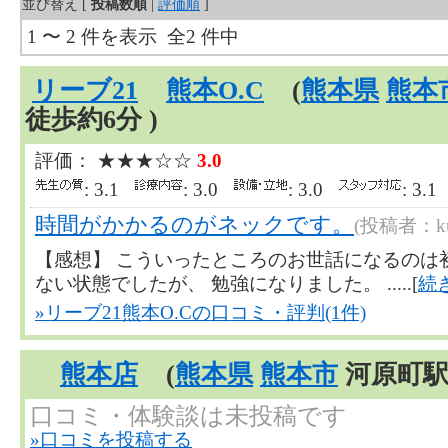
並び替え [
投稿数順
|
評価順
]
1 〜 2 件を表示 全2 件中
リーブ21
熊本O.C
(
熊本県
熊本
徒歩約6分 )
評価： ★★★☆☆
3.0
: 3.1
: 3.0
: 3.0
: 3.
時間がかかるのがネックです。
(投稿者：kuw
【感想】 こういったところのお世話になるのは
ない状態でしたが、 勉強になりました。 .....[
続
»リーブ21熊本O.Cの口コミ・評判(1件)
熊本店
(
熊本県
熊本市
河原町駅 
口コミ・体験談は未投稿です
»口コミを投稿する