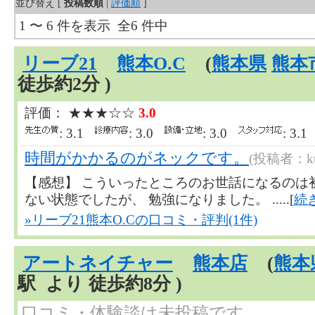
並び替え [
投稿数順
|
評価順
]
1 〜 6 件を表示 全6 件中
リーブ21
熊本O.C
(
熊本県
熊本
徒歩約2分 )
評価： ★★★☆☆
3.0
: 3.1
: 3.0
: 3.0
: 3.
時間がかかるのがネックです。
(投稿者：kuw
【感想】 こういったところのお世話になるのは
ない状態でしたが、 勉強になりました。 .....[
続
»リーブ21熊本O.Cの口コミ・評判(1件)
アートネイチャー
熊本店
(
熊本
駅 より 徒歩約8分 )
口コミ・体験談は未投稿です