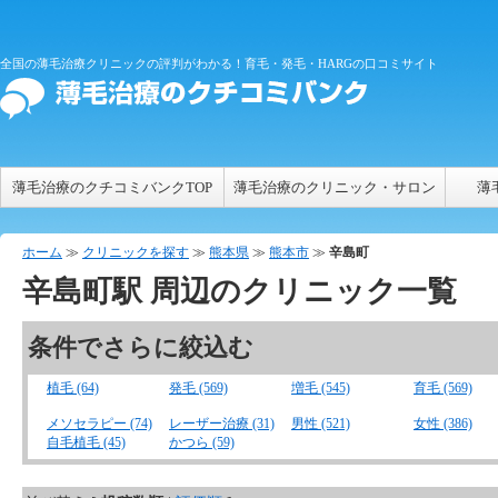
全国の薄毛治療クリニックの評判がわかる！育毛・発毛・HARGの口コミサイト
薄毛治療のクチコミバンクTOP
薄毛治療のクリニック・サロン
薄
ホーム
≫
クリニックを探す
≫
熊本県
≫
熊本市
≫
辛島町
辛島町
駅 周辺のクリニック一覧
条件でさらに絞込む
植毛 (64)
発毛 (569)
増毛 (545)
育毛 (569)
メソセラピー (74)
レーザー治療 (31)
男性 (521)
女性 (386)
自毛植毛 (45)
かつら (59)