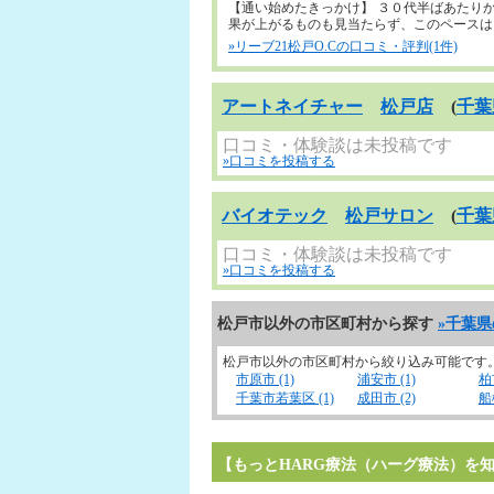
【通い始めたきっかけ】 ３０代半ばあたり
果が上がるものも見当たらず、このペースはまず
»リーブ21松戸O.Cの口コミ・評判(1件)
アートネイチャー
松戸店
(
千葉
口コミ・体験談は未投稿です
»口コミを投稿する
バイオテック
松戸サロン
(
千葉
口コミ・体験談は未投稿です
»口コミを投稿する
松戸市以外の市区町村から探す
»千葉
松戸市以外の市区町村から絞り込み可能です
市原市 (1)
浦安市 (1)
柏市
千葉市若葉区 (1)
成田市 (2)
船
【もっとHARG療法（ハーグ療法）を