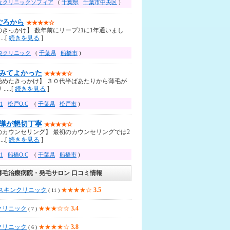
丘クリニックソフィア
(
千葉県
千葉市中央区
)
ごろから
★★★★☆
きっかけ】 数年前にリーブ21に1年通いまし
..[
続きを見る
]
央クリニック
(
千葉県
船橋市
)
みてよかった
★★★★☆
始めたきっかけ】 ３０代半ばあたりから薄毛が
....[
続きを見る
]
1
松戸O.C
(
千葉県
松戸市
)
導が懇切丁寧
★★★★☆
のカウンセリング】 最初のカウンセリングでは2
..[
続きを見る
]
1
船橋O.C
(
千葉県
船橋市
)
薄毛治療病院・発毛サロン 口コミ情報
Aスキンクリニック
★★★★☆
3.5
( 11 )
クリニック
★★★☆☆
3.4
( 7 )
クリニック
★★★★☆
3.8
( 6 )