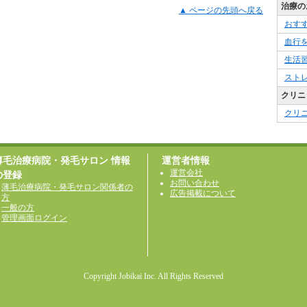
治療の
▲ ページの先頭へ戻る
おす
血行
生活
スト
クリニ
クリ
薄毛治療病院・発毛サロン 情報
運営者情報
運営会社
の登録
お問い合わせ
薄毛治療病院・発毛サロン関係者の
広告掲載について
方
一般の方
管理画面ログイン
Copyright Jobikai Inc. All Rights Reserved