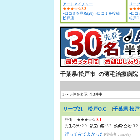
アートネイチャー
リーブ
★★★☆☆
3.3
★★
»口コミを見る(28)
»口コミを投稿
»口コ
松戸店
松戸O
千葉県/松戸市
の薄毛治療病院
1 〜 3 件を表示 全3件中
リーブ21
松戸O.C
(
千葉県
松戸
評価： ★★★☆☆
3.1
: 2.9
: 3.2
: 3.
行ってみてよかった
(投稿者：nao99)