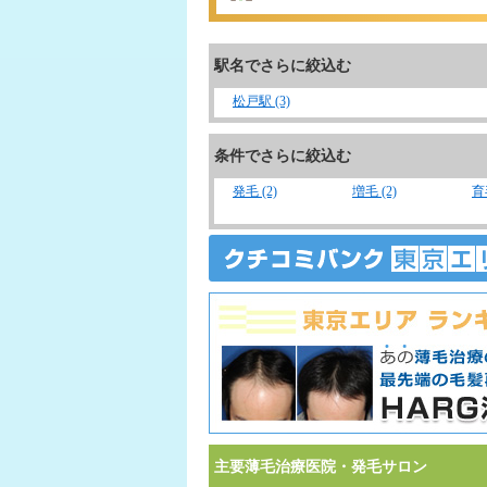
駅名でさらに絞込む
松戸駅 (3)
条件でさらに絞込む
発毛 (2)
増毛 (2)
育毛
主要薄毛治療医院・発毛サロン