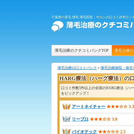
千葉県の育毛 増毛 薄毛医院・サロンの口コミ評判ラン
薄毛治療のクチコミバンクTOP
薄毛治療の
薄毛治療の口コミバンク
»
薄毛治療病院・発毛
HARG療法（ハーグ療法）の
口コミ件数5件以上の全国のHARG療法（
をピックアップ！
アートネイチャー
★★★☆☆
3.3
リーブ21
★★★☆☆
3.0
バイオテック
★★☆☆☆
2.5