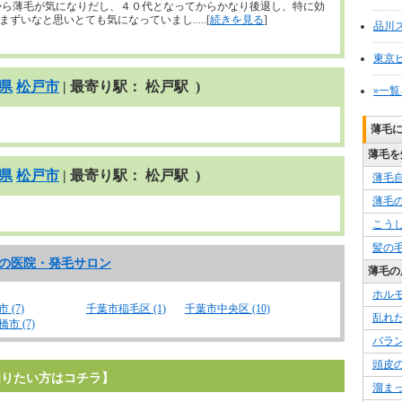
から薄毛が気になりだし、４０代となってからかなり後退し、特に効
いなと思いとても気になっていまし.....[
続きを見る
]
品川
東京
県
松戸市
| 最寄り駅： 松戸駅 )
»一
薄毛
薄毛を
県
松戸市
| 最寄り駅： 松戸駅 )
薄毛
薄毛
こう
髪の
県の医院・発毛サロン
薄毛の
。
ホル
 (7)
千葉市稲毛区 (1)
千葉市中央区 (10)
乱れ
橋市 (7)
バラ
頭皮
知りたい方はコチラ】
溜ま