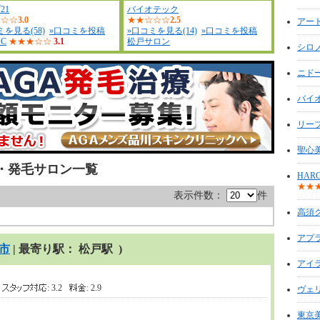
21
バイオテック
★☆☆
3.0
★★☆☆☆
2.5
アー
ミを見る(58)
»口コミを投稿
»口コミを見る(14)
»口コミを投稿
.C
★★★☆☆
3.1
松戸サロン
シロ
ニド
バイ
リーブ
聖心
・発毛サロン一覧
HAR
★★
表示件数：
件
高須
アプ
市
| 最寄り駅： 松戸駅 )
アイ
2
: 3.2
: 2.9
ヴェ
東京