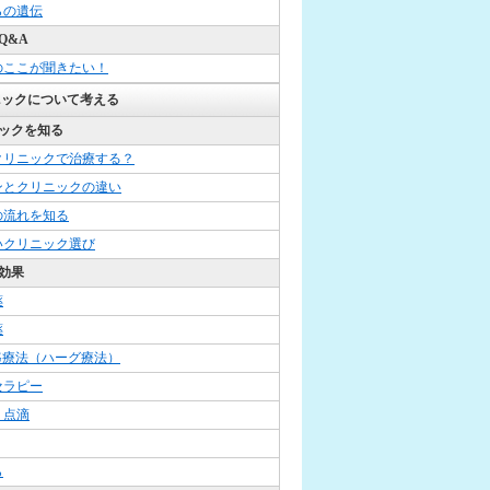
らの遺伝
Q&A
のここが聞きたい！
ニックについて考える
ックを知る
クリニックで治療する？
ンとクリニックの違い
の流れを知る
いクリニック選び
効果
薬
薬
G療法（ハーグ療法）
セラピー
・点滴
ら