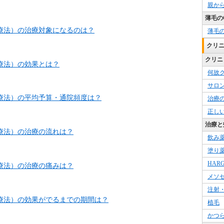
親か
薄毛の
グ療法）の治療対象になるのは？
薄毛
クリ
クリニ
グ療法）の効果とは？
何故
サロ
グ療法）の平均予算・通院頻度は？
治療
正し
治療と
グ療法）の治療の流れは？
飲み
塗り
HAR
グ療法）の治療の痛みは？
メソ
注射
グ療法）の効果がでるまでの期間は？
植毛
かつ