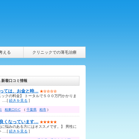
考える
クリニックでの薄毛治療
 新着口コミ情報
っては、お金と時…
★☆☆☆☆
ニックの料金】 トータルで５００万円かかりま
....[
続きを見る
]
1
柏東口O.C
(
千葉県
柏市
)
良くなっています…
★★★★★
毛に悩みのある方にはオススメです。】 男性に
....[
続きを見る
]