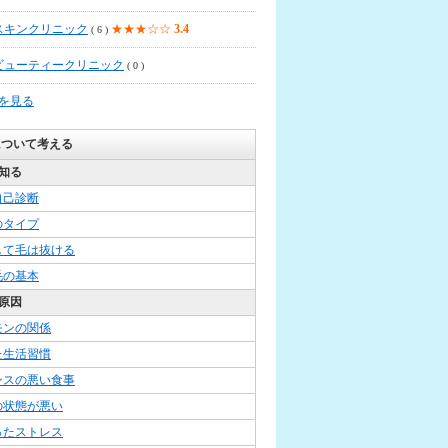
スキンクリニック
★★★☆☆
3.4
( 6 )
ビューティークリニック
( 0 )
覧を見る
について考える
知る
自己診断
のタイプ
して毛は抜ける
毛の基本
原因
モンの関係
た生活習慣
ンスの悪い食事
の状態が悪い
ったストレス