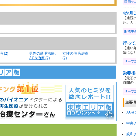
自由ヶ
4か月
【通院の
た。カ ...
船橋中
行って
【通い
気になり .
 (2)
男性の薄毛治療、
女性の薄毛治療
AGA治療 (2)
(2)
リーブ2
栄養指
【最初
時間の ...
リーブ2
主要 
AG
中央
親和