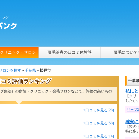
キング
クリニック・サロン
薄毛治療の口コミ体験談
薄毛について
サロンを探す
»
千葉県
»
松戸市
口コミ評価ランキング
千葉県
私にと
ハーグ療法）の病院・クリニック・発毛サロンなどで、評価の高いもの
【クリ
したが、 .
リーブ2
»口コミを見る(28)
確実に
»口コミを見る(58)
【髪の
特に多い .
»口コミを見る(14)