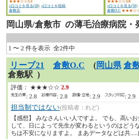
★★★☆☆
3.3
★★★☆☆
3.0
»口コミを見る(28)
»口コミを投稿
»口コミを見る(58)
倉敷店
倉敷O.C
★★★☆
岡山県/倉敷市
の薄毛治療病院・
1 〜 2 件を表示 全2件中
リーブ21
倉敷O.C
(
岡山県
倉
倉敷駅 )
評価： ★★★☆☆
2.9
: 2.8
: 2.8
: 2.9
: 2.
担当制ではない
(投稿者：れど)
【感想】 みなさんいい人ですよ。 でも、高い
して、日によって先生が変わるというのはどうな
ちは不安になりますよ。 まあデータなどは共.....