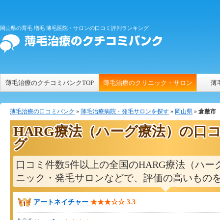
岡山県の育毛 増毛 薄毛医院・サロンの口コミ評判ランキング
薄毛治療のクチコミバンクTOP
薄毛治療のクリニック・サロン
薄
薄毛治療の口コミバンク
»
薄毛治療病院・発毛サロンを探す
»
岡山県
»
倉敷市
HARG療法（ハーグ療法）の口
グ
口コミ件数5件以上の全国のHARG療法（ハー
ニック・発毛サロンなどで、評価の高いもの
アートネイチャー
★★★☆☆
3.3