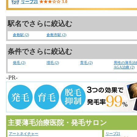
リーブ21
★★★☆☆
3.0
駅名でさらに絞込む
倉敷駅 (2)
倉敷市駅 (2)
条件でさらに絞込む
発毛 (2)
増毛 (2)
育毛 (2)
男性の薄毛治
AGA治療 (2)
-PR-
主要薄毛治療医院・発毛サロン
アートネイチャー
リーブ21