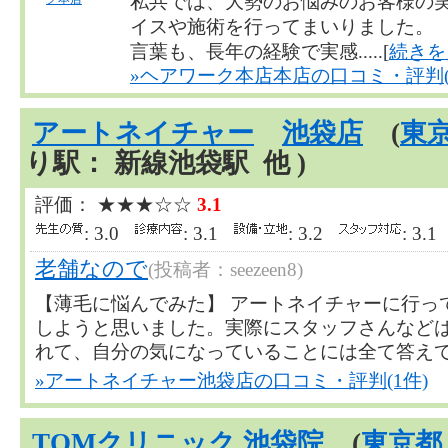
私共では、大勢のお悩みのお客様の笑
イスや施術を行ってまいりました。 
言葉も、長年の経験で実感.....[
続きを
»ヘアワーク本店本店の口コミ・評判(
アートネイチャー
池袋店
(
東
り駅： 新線池袋駅 他 )
評価： ★★★☆☆
3.1
: 3.0
: 3.1
: 3.2
: 3.
老舗なので
(投稿者：seezeen8)
【薄毛に悩んでみた】 アートネイチャーに行っ
しようと思いました。実際にスタッフさんなど
れて、自分の気になっていることには全て答えてくれま
»アートネイチャー池袋店の口コミ・評判(1件)
TOMクリニック 池袋院
(
東京都