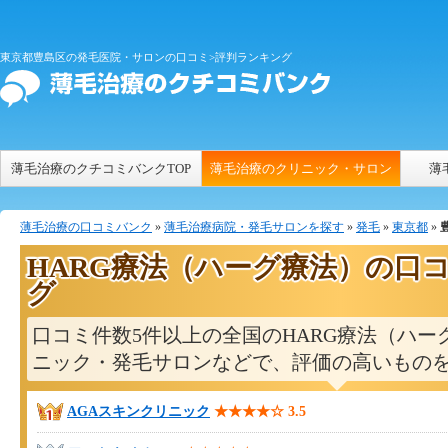
東京都豊島区の発毛医院・サロンの口コミ>評判ランキング
薄毛治療のクチコミバンクTOP
薄毛治療のクリニック・サロン
薄
薄毛治療の口コミバンク
»
薄毛治療病院・発毛サロンを探す
»
発毛
»
東京都
»
HARG療法（ハーグ療法）の口
グ
口コミ件数5件以上の全国のHARG療法（ハー
ニック・発毛サロンなどで、評価の高いもの
AGAスキンクリニック
★★★★☆
3.5