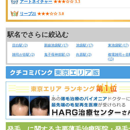
アートネイチャー
★★★☆☆
3.3
リーブ21
★★★☆☆
3.0
駅名でさらに絞込む
目白駅 (2)
新線池袋駅 (17)
池袋駅 (17)
東池袋駅 (17)
雑司が谷駅 (2)
鬼子母神前駅 (2)
向原駅 (2)
都電雑司ヶ谷
(15)
発毛 に関する主要薄毛治療医院・発毛