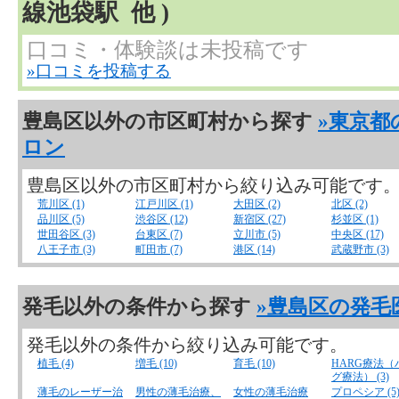
線池袋駅 他 )
口コミ・体験談は未投稿です
»口コミを投稿する
豊島区以外の市区町村から探す
»東京都
ロン
豊島区以外の市区町村から絞り込み可能です
荒川区 (1)
江戸川区 (1)
大田区 (2)
北区 (2)
品川区 (5)
渋谷区 (12)
新宿区 (27)
杉並区 (1)
世田谷区 (3)
台東区 (7)
立川市 (5)
中央区 (17)
八王子市 (3)
町田市 (7)
港区 (14)
武蔵野市 (3)
発毛以外の条件から探す
»豊島区の発毛
発毛以外の条件から絞り込み可能です。
植毛 (4)
増毛 (10)
育毛 (10)
HARG療法（
グ療法） (3)
薄毛のレーザー治
男性の薄毛治療、
女性の薄毛治療
プロペシア (5