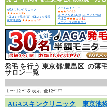
アートネイチャー
AGAスキンクリニック
★★★☆☆
3.3
★★★★☆
3.5
»口コミを見る(28)
»口コミを投稿
»口コミを見る(11)
»口コミを投稿
池袋店
★★★☆☆
3.1
東京池袋院
★★★☆☆
3.2
レディース池袋サロン
発毛
を行う
東京都/豊島区
の薄毛
サロン一覧
1 〜 12 件を表示 全12件中
AGAスキンクリニック
東京池