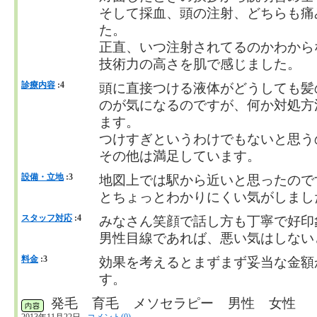
そして採血、頭の注射、どちらも痛
た。
正直、いつ注射されてるのかわから
技術力の高さを肌で感じました。
診療内容
:4
頭に直接つける液体がどうしても髪
のが気になるのですが、何か対処方
ます。
つけすぎというわけでもないと思う
その他は満足しています。
設備・立地
:3
地図上では駅から近いと思ったので
とちょっとわかりにくい気がしまし
スタッフ対応
:4
みなさん笑顔で話し方も丁寧で好印
男性目線であれば、悪い気はしない
料金
:3
効果を考えるとまずまず妥当な金額
す。
発毛 育毛 メソセラピー 男性 女性
2013年11月22日
コメント(0)