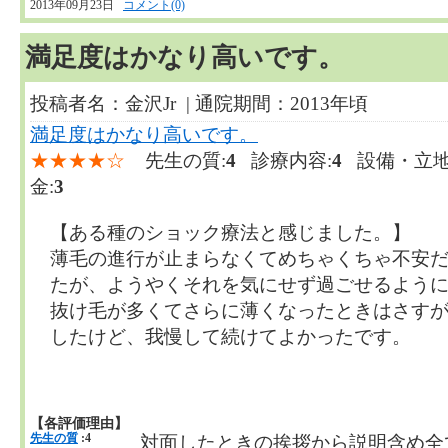
2013年09月23日
コメント(0)
満足度はかなり高いです。
投稿者名：金沢Jr | 通院期間：2013年頃
満足度はかなり高いです。
★★★★☆
先生の質:
4
診療内容:
4
設備・立地
金:
3
【ある種のショック療法と感じました。】
薄毛の進行が止まらなくてめちゃくちゃ不安
たが、ようやくそれを気にせず過ごせるよう
抜け毛が多くてさらに薄くなったときはさす
したけど、我慢して続けてよかったです。
【各評価理由】
先生の質
:4
対面したときの挨拶から説明含め全