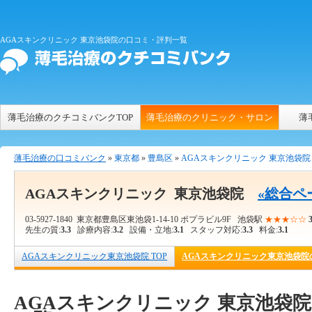
AGAスキンクリニック 東京池袋院の口コミ・評判一覧
薄毛治療のクチコミバンクTOP
薄毛治療のクリニック・サロン
薄
薄毛治療の口コミバンク
»
東京都
»
豊島区
»
AGAスキンクリニック 東京池袋院
AGAスキンクリニック 東京池袋院
«総合ペ
03-5927-1840
東京都豊島区東池袋1-14-10 ポプラビル9F 池袋駅
★★★☆☆
3
先生の質:
3.3
診療内容:
3.2
設備・立地:
3.1
スタッフ対応:
3.3
料金:
3.1
AGAスキンクリニック東京池袋院 TOP
AGAスキンクリニック東京池袋院
AGAスキンクリニック 東京池袋