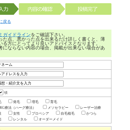
に戻る
ミガイドライン
をご確認下さい。
った点、悪かった点を出来るだけ詳しく書くと、薄
いる方にとってより良いアドバイスとなります。
考にならない内容の場合、掲載が出来ない場合があ
頃
毛
発毛
増毛
育毛
ARG療法（ハーグ療法）
メソセラピー
レーザー治療
性
女性
プロペシア
自毛植毛
かつら
売
レンタル
オーダーメイド