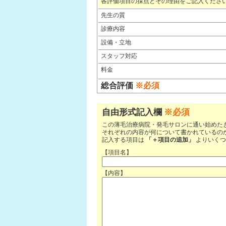
各評価項目の採点とその理由をご記入くださ
先生の質
診療内容
設備・立地
スタッフ対応
料金
総合評価
※必須
自由形式記入欄
※必須
この薄毛治療病院・発毛サロンに通い始めた
それぞれの内容が何について書かれているの
記入する項目は
「＋項目の追加」
よりいくつ
【項目名】
【内容】