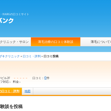
・HARGの口コミサイト
クリニック・サロン
薄毛治療の口コミ体験談
薄毛について
ザキクリニック
»
口コミ・評判
»
口コミ投稿
0
今井ビル2F
－－－－－
口コミ：
件
フ対応:
-
料金:
-
の口コミ・評判
地図
体験談を投稿