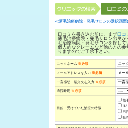
≪薄毛治療病院・発毛サロンの選択画面
口コミを書き込む前に、まず
口コ
薄毛治療病院・発毛サロンの良か
毛治療病院・発毛サロンを探して
個人的なクレームなど他の方の参
りますのでご了承下さい。
ニックネーム
※必須
メールアドレスを入力
※必須
一言感想・紹介文を入力
※必須
通院時期
※必須
植
H
目的・受けていた治療の特徴
男
販