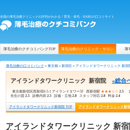
全国の薄毛治療クリニックの評判がわかる！育毛・発毛・HARGの口コミサイト
薄毛治療のクチコミバンクTOP
薄毛治療のクリニック・サロン
薄
薄毛治療の口コミバンク
»
東京都
»
新宿区
»
アイランドタワークリニック 新宿
アイランドタワークリニック 新宿院
«総合
東京都新宿区西新宿6-5-1 アイランドタワー5F 西新宿駅
★★★☆☆
2.5
口
先生の質:
2.5
診療内容:
2.5
設備・立地:
2.8
スタッフ対応:
2.8
料金:
2.4
アイランドタワークリニック新宿院 TOP
アイランドタワークリニック新
アイランドタワークリニック 新宿