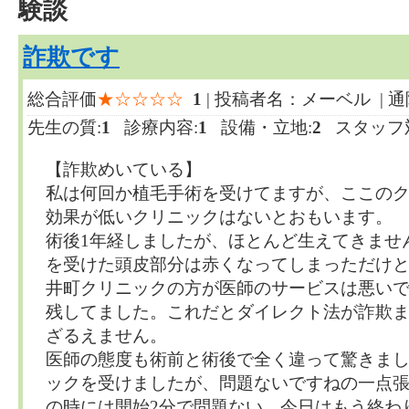
験談
詐欺です
総合評価
★☆☆☆☆
1
| 投稿者名：メーベル | 通
先生の質:
1
診療内容:
1
設備・立地:
2
スタッフ対
【詐欺めいている】
私は何回か植毛手術を受けてますが、ここの
効果が低いクリニックはないとおもいます。
術後1年経しましたが、ほとんど生えてきませ
を受けた頭皮部分は赤くなってしまっただけ
井町クリニックの方が医師のサービスは悪い
残してました。これだとダイレクト法が詐欺
ざるえません。
医師の態度も術前と術後で全く違って驚きま
ックを受けましたが、問題ないですねの一点張
の時には開始2分で問題ない、今日はもう終わ