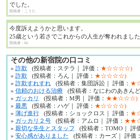
でした。
投稿者：こうた
今度訴えようかと思います。
25歳という若さでこれからの人生が奪われまし
投稿者：kk
その他の新宿院の口コミ
»
詐欺
(投稿者：ステラ｜ 評価：
★☆☆☆☆)
»
詐欺
(投稿者：ろん｜ 評価：
★☆☆☆☆)
»
詐欺すれすれ
(投稿者：集団訴訟｜ 評価：
★
»
信頼のおける治療
(投稿者：なにわのあきんど
»
ガッカリ
(投稿者：М男｜ 評価：
★★☆☆☆)
»
最悪
(投稿者：ハゲ｜ 評価：
★☆☆☆☆)
»
薄げ進行
(投稿者：ショックロス｜ 評価：
★
»
ガッカリ２号
(投稿者：アムロ｜ 評価：
★★
»
親切な先生とスタッフ
(投稿者：TOMO｜ 評
»
安心感がありました
(投稿者：カーズ｜ 評価