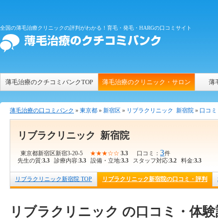
全国の薄毛治療クリニックの評判がわかる！育毛・発毛・HARGの口コミサイト
薄毛治療のクチコミバンクTOP
薄毛治療のクリニック・サロン
薄
薄毛治療の口コミバンク
»
東京都
»
新宿区
»
リブラクリニック 新宿院
»
口コミ
リブラクリニック 新宿院
3
東京都新宿区新宿3-20-5
★★★☆☆
3.3
口コミ：
件
先生の質:
3.3
診療内容:
3.3
設備・立地:
3.3
スタッフ対応:
3.2
料金:
3.3
リブラクリニック新宿院 TOP
リブラクリニック新宿院の口コミ・評判
リブラクリニック の口コミ・体験