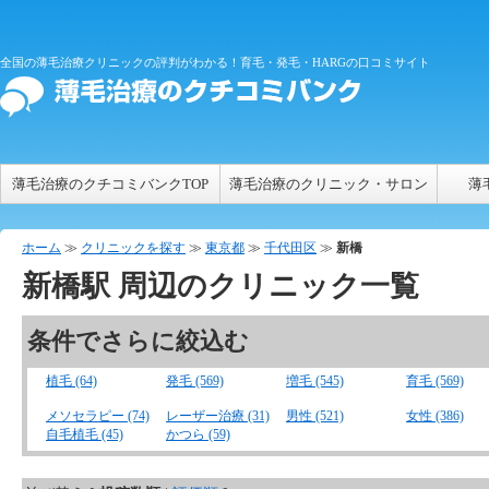
全国の薄毛治療クリニックの評判がわかる！育毛・発毛・HARGの口コミサイト
薄毛治療のクチコミバンクTOP
薄毛治療のクリニック・サロン
薄
ホーム
≫
クリニックを探す
≫
東京都
≫
千代田区
≫
新橋
新橋
駅 周辺のクリニック一覧
条件でさらに絞込む
植毛 (64)
発毛 (569)
増毛 (545)
育毛 (569)
メソセラピー (74)
レーザー治療 (31)
男性 (521)
女性 (386)
自毛植毛 (45)
かつら (59)