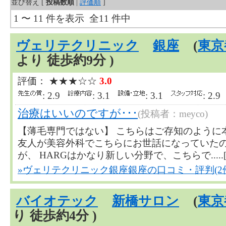
並び替え [
投稿数順
|
評価順
]
1 〜 11 件を表示 全11 件中
ヴェリテクリニック
銀座
(
東京
より 徒歩約9分 )
評価： ★★★☆☆
3.0
: 2.9
: 3.1
: 3.1
: 2.
治療はいいのですが･･･
(投稿者：meyco)
【薄毛専門ではない】 こちらはご存知のように
友人が美容外科でこちらにお世話になっていた
が、 HARGはかなり新しい分野で、こちらで.....
»ヴェリテクリニック銀座銀座の口コミ・評判(2
バイオテック
新橋サロン
(
東京
り 徒歩約4分 )