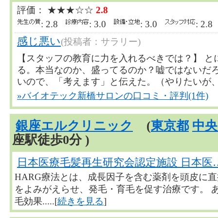
評価： ★★★☆☆
2.8
: 2.8
: 3.0
: 3.0
: 2.
感じ悪い
(投稿者：サラリー)
【スタッフの教育に力を入れるべきでは？】 と
る。本当なのか、盛ってるのか？嘘ではないだ
いので、「考えます」と伝えた。（やりたいが、金額的
»バイオテック新橋サロンの口コミ・評判(1件)
銀座エルクリニック
(
東京都
中央
座駅徒歩0分 )
日本医療毛髪再生研究会認定施設 日本医
HARG療法とは、成長因子を含む薬剤を頭皮に
をよみがえらせ、発毛・育毛を促す治療です。 
毛効果.....[
続きを見る
]