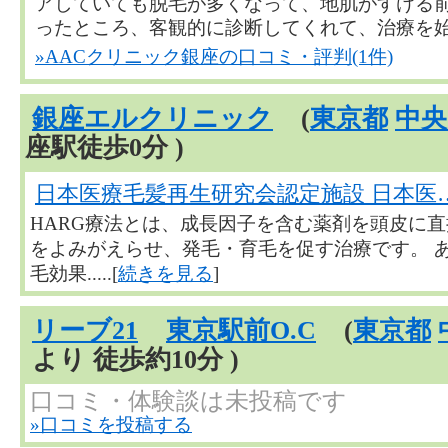
アしていても脱毛が多くなって、地肌がすける
ったところ、客観的に診断してくれて、治療を始めた方
»AACクリニック銀座の口コミ・評判(1件)
銀座エルクリニック
(
東京都
中央
座駅徒歩0分 )
日本医療毛髪再生研究会認定施設 日本医
HARG療法とは、成長因子を含む薬剤を頭皮に
をよみがえらせ、発毛・育毛を促す治療です。 
毛効果.....[
続きを見る
]
リーブ21
東京駅前O.C
(
東京都
より 徒歩約10分 )
口コミ・体験談は未投稿です
»口コミを投稿する