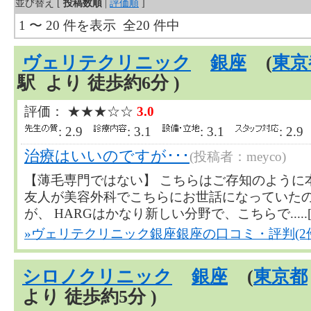
並び替え [
投稿数順
|
評価順
]
1 〜 20 件を表示 全20 件中
ヴェリテクリニック
銀座
(
東京
駅 より 徒歩約6分 )
評価： ★★★☆☆
3.0
: 2.9
: 3.1
: 3.1
: 2.
治療はいいのですが･･･
(投稿者：meyco)
【薄毛専門ではない】 こちらはご存知のように
友人が美容外科でこちらにお世話になっていた
が、 HARGはかなり新しい分野で、こちらで.....
»ヴェリテクリニック銀座銀座の口コミ・評判(2
シロノクリニック
銀座
(
東京都
より 徒歩約5分 )