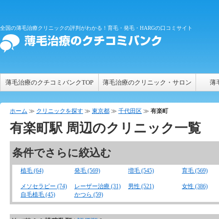
全国の薄毛治療クリニックの評判がわかる！育毛・発毛・HARGの口コミサイト
薄毛治療のクチコミバンクTOP
薄毛治療のクリニック・サロン
薄
ホーム
≫
クリニックを探す
≫
東京都
≫
千代田区
≫
有楽町
有楽町
駅 周辺のクリニック一覧
条件でさらに絞込む
植毛 (64)
発毛 (569)
増毛 (545)
育毛 (569)
メソセラピー (74)
レーザー治療 (31)
男性 (521)
女性 (386)
自毛植毛 (45)
かつら (59)