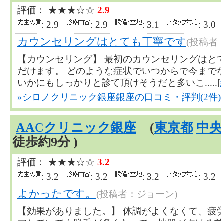
評価： ★★★☆☆
2.9
: 2.9
: 2.9
: 3.1
: 3.
カウンセリングはとても丁寧です
(投稿者
【カウンセリング】 最初のカウンセリングはと
だけます。 どのような症状でいつからで今までな
いかにもしっかりと診て頂けそうだと多いこ.....[
»シロノクリニック銀座銀座の口コミ・評判(2件)
AACクリニック銀座
(
東京都
中
徒歩約9分 )
評価： ★★★☆☆
3.2
: 3.2
: 3.2
: 3.2
: 3.
よかったです。
(投稿者：ジョーン)
【効果がありました。】 体調がよくなくて、疲