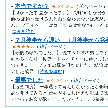
»
本当ですか？
★☆☆☆☆
(
総合ページ
)
【良かった事 悪かった事。】 長野OCしか分か
他の 施術を受ける人と顔を合わせない配慮が、
ん。 プライベートは重視 するはずなのに、今
[
続きを読む
]
»
７月後半から通い、11月後半から発
★★★★☆
(
総合ページ
)
【最後の頼みでした。】 現在５０才の男性で
毛が多くなり一度アートネイチャーに通いまし
の７月にリーブ２１の扉を叩きました。 結論
アした成果…[
続きを読む
]
»
最悪でした
★☆☆☆☆
(
総合ページ
)
【返金制度】 一年通って発毛しなかったら全
蓋を開けてみると 産毛がすこしはえた程度で
ていってお金が返って こなかった。 マジ最悪で