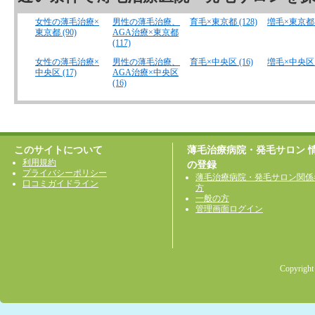
女性の薄毛治療×
男性の薄毛治療、
育毛×東京都 (128)
増毛×東京都 (
東京都 (90)
AGA治療×東京都
(117)
女性の薄毛治療×
男性の薄毛治療、
育毛×中央区 (16)
増毛×中央区 (
中央区 (17)
AGA治療×中央区
(16)
このサイトについて
薄毛治療病院・発毛サロン 
利用規約
の登録
プライバシーポリシー
薄毛治療病院・発毛サロン関係
口コミガイドライン
方
一般の方
管理画面ログイン
Copyright 