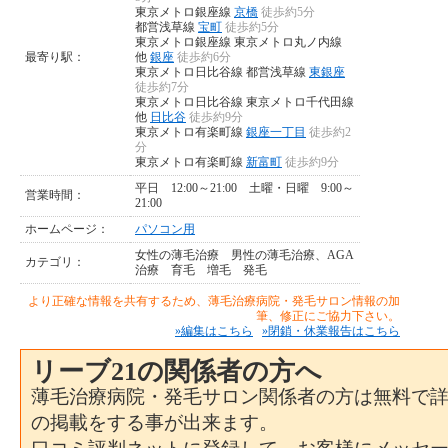
東京メトロ銀座線
京橋
徒歩約5分
都営浅草線
宝町
徒歩約5分
東京メトロ銀座線 東京メトロ丸ノ内線
最寄り駅：
他
銀座
徒歩約6分
東京メトロ日比谷線 都営浅草線
東銀座
徒歩約7分
東京メトロ日比谷線 東京メトロ千代田線
他
日比谷
徒歩約9分
東京メトロ有楽町線
銀座一丁目
徒歩約2
分
東京メトロ有楽町線
新富町
徒歩約9分
平日 12:00～21:00 土曜・日曜 9:00～
営業時間：
21:00
ホームページ：
パソコン用
女性の薄毛治療
男性の薄毛治療、AGA
カテゴリ：
治療
育毛
増毛
発毛
より正確な情報を共有するため、薄毛治療病院・発毛サロン情報の加
筆、修正にご協力下さい。
»編集はこちら
»閉鎖・休業報告はこちら
リーブ21の関係者の方へ
薄毛治療病院・発毛サロン関係者の方は無料で
の掲載をする事が出来ます。