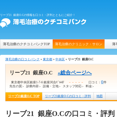
リーブ21 銀座O.Cの情報を口コミ・評判とともにご紹介！
薄毛治療のクチコミバンクTOP
薄毛治療のクリニック・サロン
薄
薄毛治療の口コミバンク
»
東京都
»
中央区
»
リーブ21 銀座O.C
リーブ21 銀座O.C
«総合ページへ
0
東京都中央区銀座1-7-6 銀座河合ﾋﾞﾙ4F
－－－－－
口コミ：
件
先生の質:
-
診療内容:
-
設備・立地:
-
スタッフ対応:
-
料金:
-
リーブ21銀座O.C TOP
リーブ21銀座O.Cの口コミ・評判
地図
リーブ21 銀座O.Cの口コミ・評判