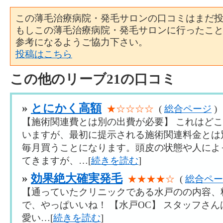
この薄毛治療病院・発毛サロンの口コミはまだ
もしこの薄毛治療病院・発毛サロンに行ったこ
参考になるようご協力下さい。
投稿はこちら
この他のリーブ21の口コミ
»
とにかく高額
★☆☆☆☆
(
総合ページ
)
【施術関連費とは別の出費が必要】 これはど
いますが、最初に提示される施術関連料金とは
毎月買うことになります。頭皮の状態や人によ
てきますが、…[
続きを読む
]
»
効果絶大確実発毛
★★★★☆
(
総合ペー
【通っていたクリニックである水戸のの内容、
で、やっぱいいね！ 【水戸OC】 スタッフさ
愛い…[
続きを読む
]