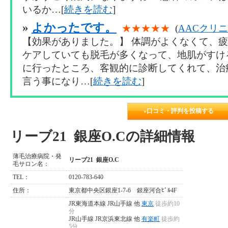
いるか…[
続きを読む
]
»
よかったです。
★★★★★
(
AACクリ
【効果がありました。】 体調がよくなくて、
ケアしていても脱毛が多くなって、地肌がすけ
に行ったところ、客観的に診断してくれて、治
言う事になり…[
続きを読む
]
»口コミ・評判を投稿する
リーブ21 銀座O.Cの詳細情報
薄毛治療病院・発
リーブ21 銀座O.C
毛サロン名：
TEL：
0120-783-640
住所：
東京都中央区銀座1-7-6 銀座河合ﾋﾞﾙ4F
JR東海道本線 JR山手線 他
東京
徒歩約10
分
JR山手線 JR京浜東北線 他
有楽町
徒歩約
5分