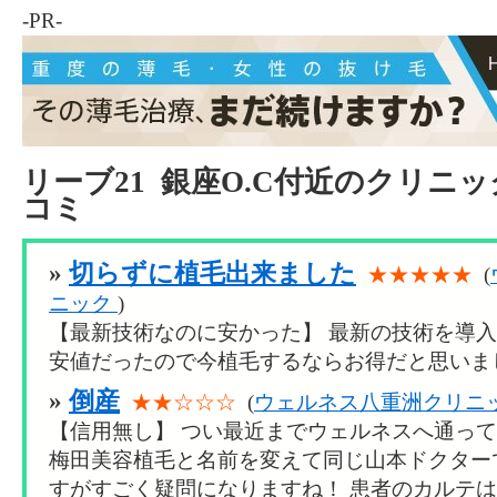
-PR-
リーブ21 銀座O.C付近のクリニ
コミ
»
切らずに植毛出来ました
★★★★★
(
ニック
)
【最新技術なのに安かった】 最新の技術を導
安値だったので今植毛するならお得だと思いまし
»
倒産
★★☆☆☆
(
ウェルネス八重洲クリニ
【信用無し】 つい最近までウェルネスへ通っ
梅田美容植毛と名前を変えて同じ山本ドクター
すがすごく疑問になりますね！ 患者のカルテ