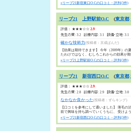
»リーブ21新宿東口O.Cの口コミ・評判(3件)
リーブ21
上野駅前O.C
(
東京都
評価： ★★★☆☆
2.9
: 3.2
: 3.1
: 3.
確かな技術力
(投稿者：京成ぱんだ)
【効果は期待できます】 今年（2009年）
たわけではなく、むしろこれからの効果が期待で
»リーブ21上野駅前O.Cの口コミ・評判(3件)
リーブ21
新宿西口O.C
(
東京都
評価： ★★★☆☆
2.9
: 2.8
: 2.9
: 3.
なかなか良かった
(投稿者：ずらキング)
【口コミを参考にして通いました】 薄毛の
前で興味を持ち調べていくうちに、 受けようと
»リーブ21新宿西口O.Cの口コミ・評判(3件)