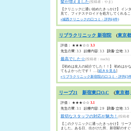
髪が増えました
(投稿者：やま)
【クリニックに通い始めたきっかけ】 イン
見て、フィナステロイドを処方してくれることを
»城西クリニックの口コミ・評判(4件)
リブラクリニック 新宿院
(
東京
評価： ★★★☆☆
3.3
: 3.3
: 3.3
: 3.
最高でした☆
(投稿者：machi)
【初めは友人の紹介でした！！】 初めはか
てもよかったです！ .....[
続きを見る
]
»リブラクリニック新宿院の口コミ・評判(3件
リーブ21
新宿東口O.C
(
東京都
評価： ★★★☆☆
3.1
: 3.1
: 2.9
: 3.
親切なスタッフの対応が魅力！
(投稿者
【このクリニックに通ったきっかけ】 リー
ました。ある日、出かけた所、新宿駅のすぐ側 に