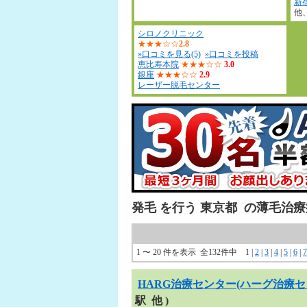
新
他
シロノクリニック
★★★☆☆
2.8
»口コミを見る(5)
»口コミを投稿
恵比寿本院
★★★☆☆
3.0
銀座
★★★☆☆
2.9
レーザー脱毛センター
発毛
を行う
東京都
の薄毛治療
1 〜 20 件を表示 全132件中
1
|
2
|
3
|
4
|
5
|
6
|
7
HARG治療センター(ハーグ治療セ
駅 他 )