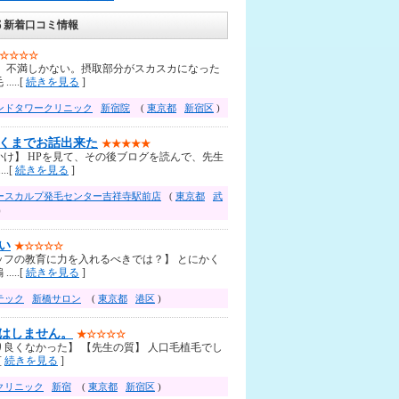
 新着口コミ情報
☆☆☆☆
】 不満しかない。摂取部分がスカスカになった
....[
続きを見る
]
ンドタワークリニック
新宿院
(
東京都
新宿区
)
くまでお話出来た
★★★★★
かけ】 HPを見て、その後ブログを読んで、先生
..[
続きを見る
]
ースカルプ発毛センター吉祥寺駅前店
(
東京都
武
)
い
★☆☆☆☆
ッフの教育に力を入れるべきでは？】 とにかく
....[
続きを見る
]
テック
新橋サロン
(
東京都
港区
)
はしません。
★☆☆☆☆
り良くなかった】 【先生の質】 人口毛植毛でし
[
続きを見る
]
クリニック
新宿
(
東京都
新宿区
)