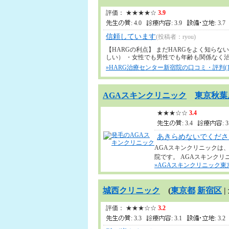
評価： ★★★★☆
3.9
: 4.0
: 3.9
: 3.
信頼しています
(投稿者：ryou)
【HARGの利点】 まだHARGをよく知らな
しい） ・女性でも男性でも年齢も関係なく治療可能
»HARG治療センター新宿院の口コミ・評判(1
AGAスキンクリニック
東京秋葉
★★★☆☆
3.4
: 3.4
: 
あきらめないでくださ
AGAスキンクリニックは
院です。 AGAスキンクリニッ
»AGAスキンクリニック東
城西クリニック
(
東京都
新宿区
|
評価： ★★★☆☆
3.2
: 3.3
: 3.1
: 3.