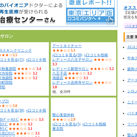
オスス
【近場
状況を知 .
バイオ
毛サロン
主要 
アートネイチャー
AG
GAスキンクリニック
★★★☆☆
3.3
★★★☆
3.5
»口コミを見る(28)
»口コミを投稿
中央
コミを見る(11)
»口コミを投
レディース八王子サロン
★★★☆☆
3.3
京秋葉原院
★★★☆☆
3.4
レディース新宿サロン
★★★☆☆
3.2
親和
京渋谷院
★★★☆☆
3.2
八王子店
★★★☆☆
3.2
京池袋院
★★★☆☆
3.2
池袋店
★★★☆☆
3.1
アー
京町田院
レディース吉祥寺サロン
★★★☆☆
野院
3.0
シロ
他、全26件
ーブ21
ニド
★★☆☆
3.0
コミを見る(58)
»口コミを投
バイ
聖心美容外科
ﾚﾃﾞｨｰｽO.C
★★★☆☆
3.3
★★★☆☆
2.9
O.C
★★★☆☆
3.2
»口コミを見る(5)
»口コミを投稿
リーブ
O.C
★★★☆☆
3.1
東京院
川北口O.C
★★★☆☆
3.1
聖心