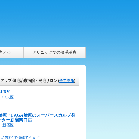
考える
クリニックでの薄毛治療
クアップ 薄毛治療病院・発毛サロン
(
全て見る
)
ELRY
中央区
A治療・FAGA治療のスーパースカルプ発
ンター新宿南口店
新宿区
は"無料"で掲載できます