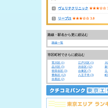
ヴェリテクリニック
★★★☆☆
リーブ21
★★★☆☆
3.0
路線・駅名から更に絞込む
路線一覧
市区町村でさらに絞込む
荒川区 (1)
江戸川区 (1)
大
品川区 (5)
渋谷区 (12)
新
世田谷区 (3)
台東区 (7)
立
豊島区 (12)
八王子市 (3)
町
目黒区 (2)