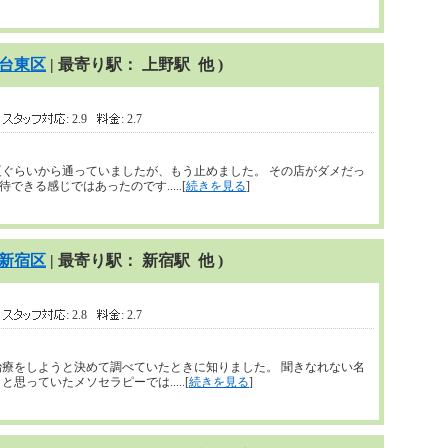
台東区
| 最寄り駅： 上野駅 他 )
1
: 2.9
: 2.7
の夏ぐらいから通っていましたが、もう止めました。 その店がダメだっ
きる感じではあったのです.....[
続きを見る
]
新宿区
| 最寄り駅： 新宿駅 他 )
0
: 2.8
: 2.7
治療をしようと決めて調べていたときに知りました。 聞きなれない名
思っていたメソセラピーでは.....[
続きを見る
]