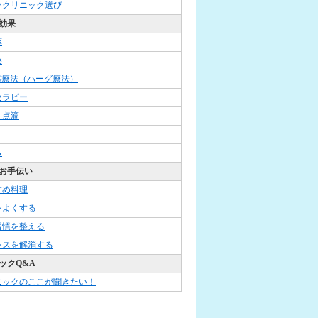
いクリニック選び
効果
薬
薬
G療法（ハーグ療法）
セラピー
・点滴
ら
お手伝い
すめ料理
をよくする
習慣を整える
レスを解消する
ックQ&A
ニックのここが聞きたい！