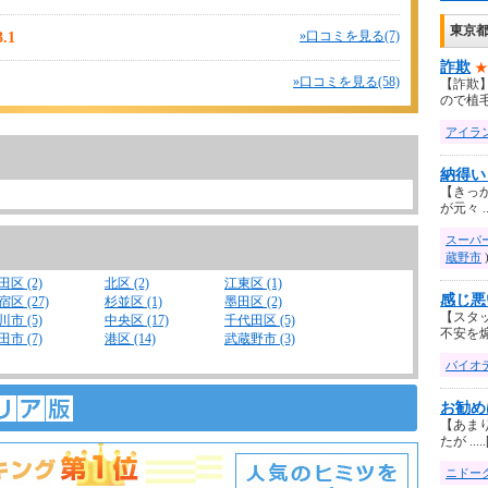
東京都
3.1
»口コミを見る(7)
詐欺
★
»口コミを見る(58)
【詐欺
ので植毛 .
アイラ
納得い
【きっ
が元々 ...
スーパ
蔵野市
田区 (2)
北区 (2)
江東区 (1)
感じ悪
宿区 (27)
杉並区 (1)
墨田区 (2)
【スタ
川市 (5)
中央区 (17)
千代田区 (5)
不安を煽 .
田市 (7)
港区 (14)
武蔵野市 (3)
バイオ
お勧め
【あま
たが .....
ニドー