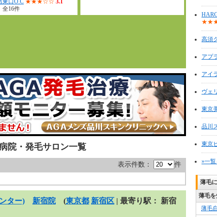
宿東口O.C
★★★☆☆
3.1
、全16件
HAR
★★
高須
アプ
アイ
ヴェ
東京
品川
東京
病院・発毛サロン一覧
»一
表示件数：
件
薄毛
薄毛を
ンター)
新宿院
(
東京都
新宿区
| 最寄り駅： 新宿
薄毛