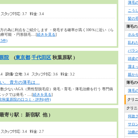
薄毛
こう
7
: 3.7
: 3.4
髪の
薄毛の
い方の為に利点をご紹介します ・発毛する確率が高く100％に近い（ら
 ・円形脱毛.....[
続きを見る
]
ホル
5件)
乱れ
バラ
原院
(
東京都
千代田区
秋葉原駅 )
頭皮
溜ま
3.4
: 3.4
: 3.6
: 3.2
親か
い。 貴方の薄毛は…
薄毛の
、数少ないAGA（男性型脱毛症）発毛・育毛・薄毛治療を行う 専門病
薄毛
クでは発毛・.....[
続きを見る
]
京秋葉原院の口コミ・評判(4件)
クリ
クリニ
 最寄り駅： 新宿駅 他 )
何故
サロ
2
: 3.4
: 2.7
治療