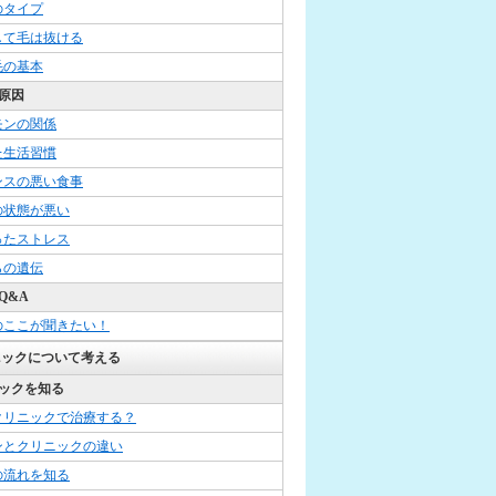
のタイプ
して毛は抜ける
毛の基本
原因
モンの関係
た生活習慣
ンスの悪い食事
の状態が悪い
ったストレス
らの遺伝
Q&A
のここが聞きたい！
ニックについて考える
ックを知る
クリニックで治療する？
ンとクリニックの違い
の流れを知る