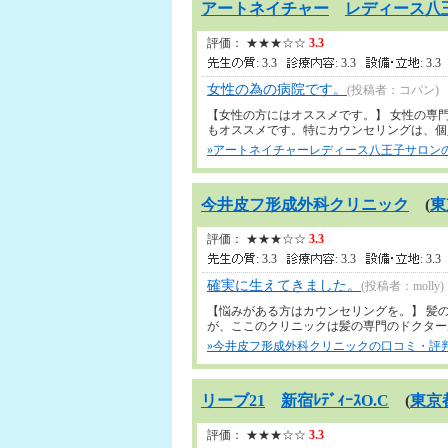
アートネイチャー
レディース八
評価： ★★★☆☆
3.3
: 3.3
: 3.3
: 3.
女性の為の病院です。
(投稿者：コパン)
【女性の方にはオススメです。】 女性の専
もオススメです。特にカウンセリングは、個人の
»アートネイチャーレディース八王子サロンの
今井皮フ形成外科クリニック
(
東
評価： ★★★☆☆
3.3
: 3.3
: 3.3
: 3.
確実に生えてきました。
(投稿者：molly)
【悩みがある方はカウンセリングを。】 髪
が、ここのクリニックは髪の専門のドクターがい
»今井皮フ形成外科クリニックの口コミ・評判(
リーブ21
新宿ﾚﾃﾞｨｰｽO.C
(
東京
評価： ★★★☆☆
3.3