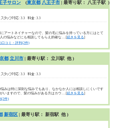
王子サロン
(
東京都
八王子市
| 最寄り駅： 八王子駅 )
3
: 3.3
: 3.3
門にアートネイチャーなので、髪の毛に悩みを持っている方にはとて
悩みなどにも相談してもらえ的確な.....[
続きを見る
]
口コミ・評判(2件)
京都
立川市
| 最寄り駅： 立川駅 他 )
3
: 3.3
: 3.3
の悩みは特に深刻な悩みでもあり、なかなか人には相談しにくいです
ますので、髪の悩みがある方はカウ.....[
続きを見る
]
2件)
都
新宿区
| 最寄り駅： 新宿駅 他 )