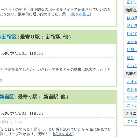
正し
ターネットの発毛・育毛関係のポータルサイトで紹介されていたのを
治療と
知り、数年前に通い始めました。薬.....[
続きを見る
]
飲み
塗り
HAR
都
新宿区
| 最寄り駅： 新宿駅 他 )
メソ
注射
3
: 3.2
: 3.3
植毛
かつ
なり半信半疑でしたが、いざ行ってみるとその効果は絶大でした！と
治療の
)
おす
血行
新宿区
| 最寄り駅： 新宿駅 他 )
生活
スト
5
: 3.1
: 2.9
クリニ
クリ
：ゆすけｊｐ)
ブ２１はＣＭでも良く聞くし、良い噂も流れていたから 気に留めてい
リーブ21があり、便利！.....[
続きを見る
]