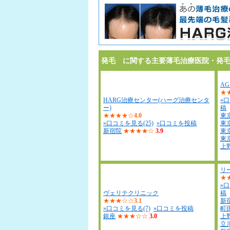
発毛 に関する主要薄毛治療医院・発
A
★
HARG治療センター(ハーグ治療センタ
»口
ー)
稿
★★★★☆
4.0
東
»口コミを見る(25)
»口コミを投稿
東
新宿院
★★★★☆
3.9
東
東
上
リ
★
»口
ヴェリテクリニック
稿
★★★☆☆
3.1
新宿
»口コミを見る(7)
»口コミを投稿
町田
銀座
★★★☆☆
3.0
上野
立