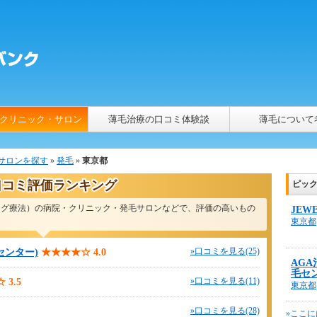
クリニック・サロン
薄毛治療の口コミ体験談
薄毛について
サロンを探す
»
発毛
»
東京都
口コミ評価ランキング
ピッ
ハーグ療法）の病院・クリニック・発毛サロンなどで、評価の高いもの
JEW
東京都
センター)
★★★★☆
4.0
»口コミを見る(25)
AG
毛セ
☆
3.5
»口コミを見る(11)
東京都
»口コミを見る(28)
»ここに