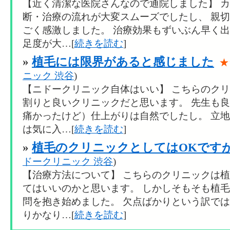
【近く清潔な医院さんなので通院しました】 
断・治療の流れが大変スムーズでしたし、 親
ごく感激しました。 治療効果もずいぶん早く
足度が大…[
続きを読む
]
»
植毛には限界があると感じました
★
ニック 渋谷
)
【ニドークリニック自体はいい】 こちらのク
割りと良いクリニックだと思います。 先生も
痛かったけど）仕上がりは自然でしたし。 立
は気に入…[
続きを読む
]
»
植毛のクリニックとしてはOKですが
ドークリニック 渋谷
)
【治療方法について】 こちらのクリニックは
てはいいのかと思います。 しかしそもそも植
問を抱き始めました。 欠点ばかりという訳で
りかなり…[
続きを読む
]