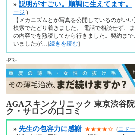
»
説明がすごい。順調に生えてます。
ージ
)
【メカニズムとか写真を公開しているのがいい
検索でたどり着きました。 電話で相談せず、
の内容でを熟読してから行きました。契約まで
いましたが…[
続きを読む
]
-PR-
AGAスキンクリニック 東京渋谷
ク・サロンの口コミ
»
先生の包容力に感謝
★★★★☆
(
ニドー