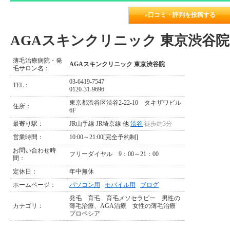
»口コミ・評判を投稿する
AGAスキンクリニック 東京渋谷
薄毛治療病院・発
AGAスキンクリニック 東京渋谷院
毛サロン名：
03-6419-7547
TEL：
0120-31-9696
東京都渋谷区渋谷2-22-10 タキザワビル
住所：
6F
最寄り駅：
JR山手線 JR埼京線 他
渋谷
徒歩約3分
営業時間：
10:00～21:00[完全予約制]
お問い合わせ時
フリーダイヤル 9：00～21：00
間：
定休日：
年中無休
ホームページ：
パソコン用
モバイル用
ブログ
発毛
育毛
育毛メソセラピー
男性の
カテゴリ：
薄毛治療、AGA治療
女性の薄毛治療
プロペシア