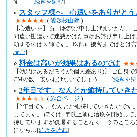
す。 …[
続きを読む
]
»
スタッフ様へ 心遣いをありがとう
★★★★★
(
愛媛松山院
)
【心遣いを】 先日お詫び申し上げまいたが、 
間違い勘違いで迷惑かけた事はお詫び申し上げ
頼するのは医師です。 医師に接客まではとは言
読む
]
»
料金は高いが効果はあるのでは
★★
【効果はあるだろうが(個人差あり)】 ご自身
CMの数。安いわけないでしょう。 …[
続きを読
»
2年目です、なんとか維持していき
★★★☆☆
(
総合ページ
)
【2年目です、なんとか維持していきたいです。
してます。 ぼくは1年以上前に治療を開始して
持していますが後退することなく、今のところ
になら…[
続きを読む
]