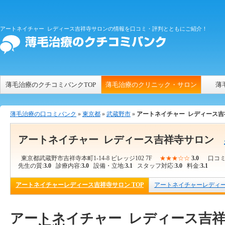
アートネイチャー レディース吉祥寺サロンの情報を口コミ・評判とともにご紹介！
薄毛治療のクチコミバンクTOP
薄毛治療のクリニック・サロン
薄
薄毛治療の口コミバンク
»
東京都
»
武蔵野市
»
アートネイチャー レディース吉
アートネイチャー レディース吉祥寺サロン
東京都武蔵野市吉祥寺本町1-14-8 ビレッジ102 7F
★★★☆☆
3.0
口コミ
先生の質:
3.0
診療内容:
3.0
設備・立地:
3.1
スタッフ対応:
3.0
料金:
3.1
アートネイチャーレディース吉祥寺サロン TOP
アートネイチャーレディ
アートネイチャー レディース吉