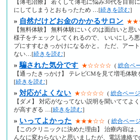
【薄毛治療】 若くして薄毛に悩み30代を目前
にしてしまうとおもったため …[
続きを読む
]
»
自然だけどお金のかかるサロン
★★
【無料体験】 無料体験にいくのは面白いと思い
様子をチェックしてくれるので、 いいにしろ
プにすすむきっかけになるかと。 ただ、アー
ない…[
続きを読む
]
»
騙された気分です
★☆☆☆☆
(
総合ペ
【通ったきっかけ】 テレビCMを見て増毛体験
[
続きを読む
]
»
対応がよくない
★☆☆☆☆
(
総合ペー
【ダメ】 対応がなってない説明を聞いててよく
が高すぎる …[
続きを読む
]
»
いってよかった
★★★☆☆
(
総合ペー
【このクリニックに決めた理由】 治療内容は
んなに変わらないと思いましたが、電話連絡で