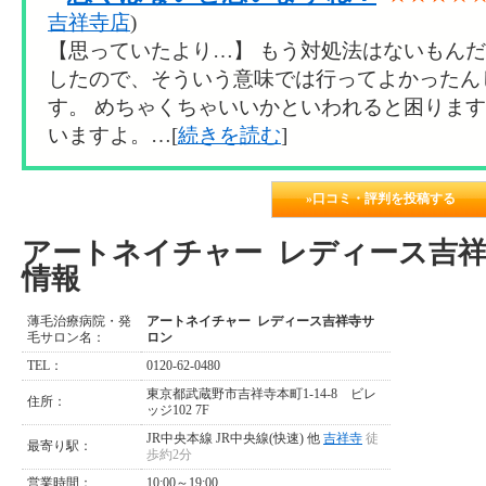
吉祥寺店
)
【思っていたより…】 もう対処法はないもん
したので、そういう意味では行ってよかったん
す。 めちゃくちゃいいかといわれると困りま
いますよ。…[
続きを読む
]
»口コミ・評判を投稿する
アートネイチャー レディース吉
情報
薄毛治療病院・発
アートネイチャー レディース吉祥寺サ
毛サロン名：
ロン
TEL：
0120-62-0480
東京都武蔵野市吉祥寺本町1-14-8 ビレ
住所：
ッジ102 7F
JR中央本線 JR中央線(快速) 他
吉祥寺
徒
最寄り駅：
歩約2分
営業時間：
10:00～19:00