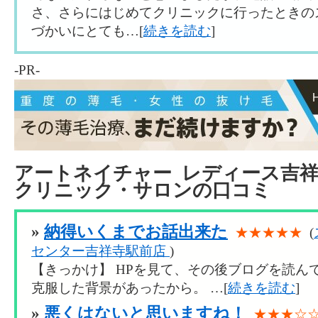
さ、さらにはじめてクリニックに行ったときの
づかいにとても…[
続きを読む
]
-PR-
アートネイチャー レディース吉
クリニック・サロンの口コミ
»
納得いくまでお話出来た
★★★★★
(
センター吉祥寺駅前店
)
【きっかけ】 HPを見て、その後ブログを読ん
克服した背景があったから。 …[
続きを読む
]
»
悪くはないと思いますね！
★★★☆