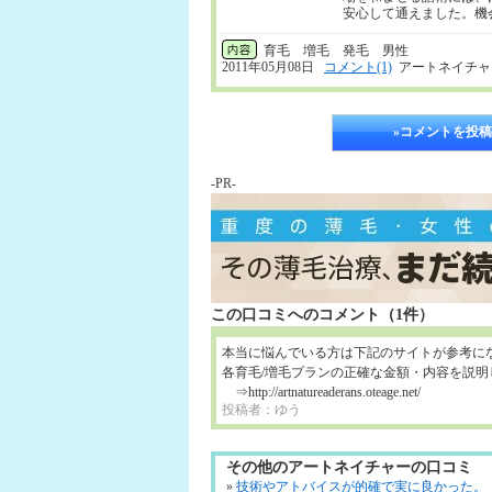
安心して通えました。機
育毛 増毛 発毛 男性
2011年05月08日
コメント(1)
アートネイチャ
»コメントを投稿
-PR-
この口コミへのコメント（1件）
本当に悩んでいる方は下記のサイトが参考に
各育毛/増毛プランの正確な金額・内容を説明
⇒http://artnatureaderans.oteage.net/
投稿者：ゆう
その他のアートネイチャーの口コミ
»
技術やアトバイスが的確で実に良かった。