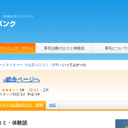
・HARGの口コミサイト
クリニック・サロン
薄毛治療の口コミ体験談
薄毛について
ートネイチャー 小山店
»
口コミ・評判
»
いってよかった
«総合ページへ
1
F
★★★☆☆
3.0
口コミ：
件
タッフ対応:
3.2
料金:
3.0
チャー小山店の口コミ・評判
地図
コミ・体験談