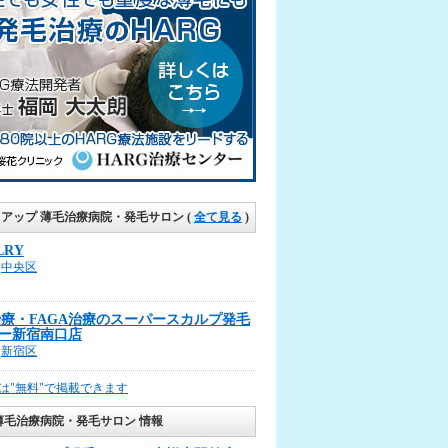
クアップ 薄毛治療病院・発毛サロン
(
全て見る
)
LRY
中央区
治療・FAGA治療のスーパースカルプ発毛
ー新宿南口店
新宿区
は"無料"で掲載できます
薄毛治療病院・発毛サロン 情報