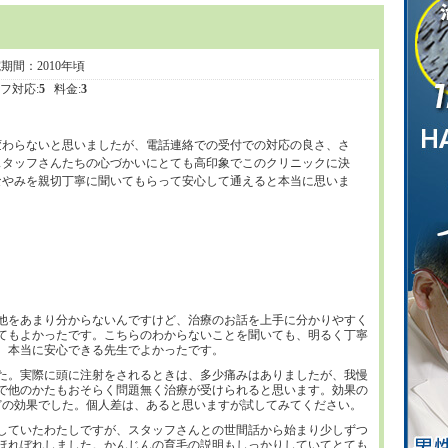
院期間：2010年頃
フ対応:
5
料金:
3
変わらないと思いましたが、電話連絡での受付での対応の良さ、さ
スタッフさんたちの心づかいにとても高印象でこのクリニックに決
なやみを親切丁寧に聞いてもらって安心して通えると本当に思いま
他をあまり分からないんですけど、治療のお話を上手に分かりやすく
てもよかったです。こちらのわからないことを聞いても、明るく丁寧
。本当に安心できる先生でよかったです。
た。実際に頭に注射をされるときは、多少痛みはありましたが、我慢
で他のかたもおそらく問題無く治療が受けられると思います。効果の
どの効果でした。個人差は、あると思いますが試してみてください。
していたわたしですが、スタッフさんとの世間話から始まり少しずつ
ほれぼれしました。かんじんの育毛の説明もしっかりしていてとても