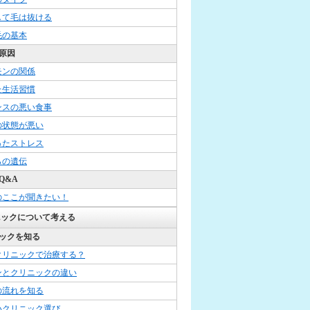
して毛は抜ける
毛の基本
原因
モンの関係
た生活習慣
ンスの悪い食事
の状態が悪い
ったストレス
らの遺伝
Q&A
のここが聞きたい！
ニックについて考える
ックを知る
クリニックで治療する？
ンとクリニックの違い
の流れを知る
いクリニック選び