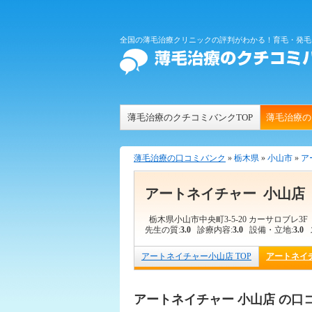
全国の薄毛治療クリニックの評判がわかる！育毛・発毛
薄毛治療のクチコミバンクTOP
薄毛治療の
薄毛治療の口コミバンク
»
栃木県
»
小山市
»
ア
アートネイチャー 小山店
栃木県小山市中央町3-5-20 カーサロブレ3
先生の質:
3.0
診療内容:
3.0
設備・立地:
3.0
ス
アートネイチャー小山店 TOP
アートネイ
アートネイチャー 小山店 の口