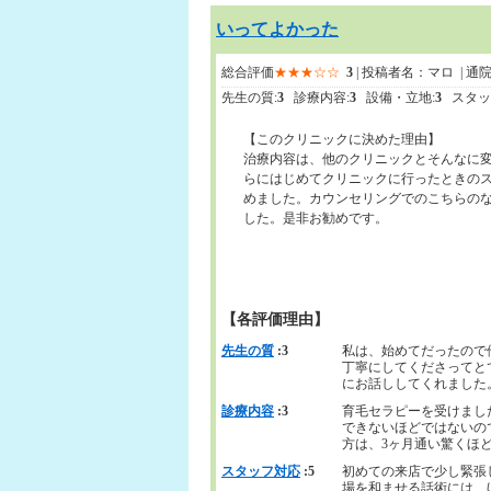
いってよかった
総合評価
★★★☆☆
3
| 投稿者名：マロ | 通
先生の質:
3
診療内容:
3
設備・立地:
3
スタッ
【このクリニックに決めた理由】
治療内容は、他のクリニックとそんなに
らにはじめてクリニックに行ったときの
めました。カウンセリングでのこちらの
した。是非お勧めです。
【各評価理由】
先生の質
:3
私は、始めてだったので
丁寧にしてくださってと
にお話ししてくれました
診療内容
:3
育毛セラピーを受けまし
できないほどではないの
方は、3ヶ月通い驚くほ
スタッフ対応
:5
初めての来店で少し緊張
場を和ませる話術には、