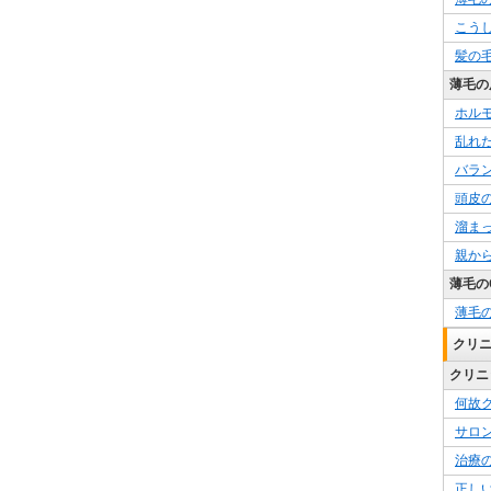
こう
髪の
薄毛の
ホル
乱れ
バラ
頭皮
溜ま
親か
薄毛の
薄毛
クリ
クリニ
何故
サロ
治療
正し