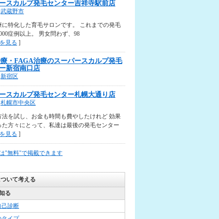
ースカルプ発毛センター吉祥寺駅前店
武蔵野市
療に特化した育毛サロンです。 これまでの発毛
000症例以上。 男女問わず、98
を見る
]
治療・FAGA治療のスーパースカルプ発毛
ー新宿南口店
新宿区
ースカルプ発毛センター札幌大通り店
札幌市中央区
方法を試し、お金も時間も費やしたけれど 効果
った方々にとって、私達は最後の発毛センター
を見る
]
は"無料"で掲載できます
について考える
知る
自己診断
のタイプ