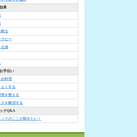
効果
薬
薬
G療法
セラピー
・点滴
ら
お手伝い
すめ料理
をよくする
習慣を整える
レスを解消する
ックQ&A
ニックのここが聞きたい！