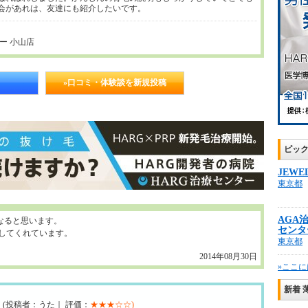
会があれは、友達にも紹介したいです。
ー 小山店
»口コミ・体験談を新規投稿
ピッ
JEWE
東京都
AGA
なると思います。
センタ
してくれています。
東京都
2014年08月30日
»ここに
新着 
(投稿者：うた｜ 評価：
★★★☆☆)