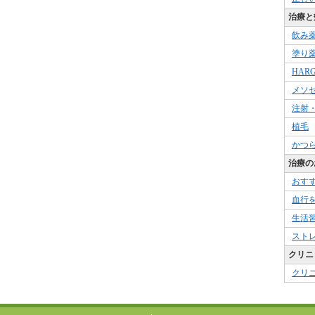
治療と
飲み
塗り
HAR
メソ
注射
植毛
かつ
治療の
おす
血行
生活
スト
クリニ
クリ