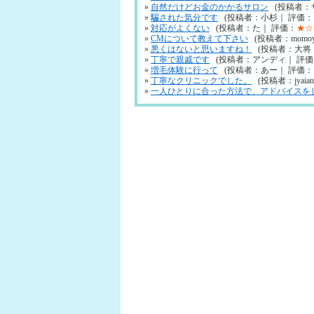
»
自然だけどお金のかかるサロン
(投稿者：
»
騙された気分です
(投稿者：小杉｜ 評価：
»
対応がよくない
(投稿者：た｜ 評価：
★☆
»
CMについて教えて下さい
(投稿者：momo
»
悪くはないと思いますね！
(投稿者：大将
»
丁寧で親戚です
(投稿者：アンディ｜ 評価
»
増毛体験に行って
(投稿者：あー｜ 評価：
»
丁寧なクリニックでした。
(投稿者：jyaia
»
一人ひとりに合った方法で、アドバイスを