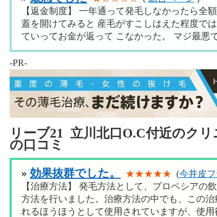
【返金制度】 一年通って発毛しなかったら全
蓋を開けてみると 産毛がすこしはえた程度で
ていってお金が返って こなかった。 マジ最悪で
-PR-
リーブ21 立川北口O.C付近のク
の口コミ
»
効果抜群でした。
★★★★★
(
今井皮フ
【治療方法】 発毛方法として、プロペシアの
方法を行いました。治療方法の中でも、この治
れるほうほうとして使用されていますが、使用