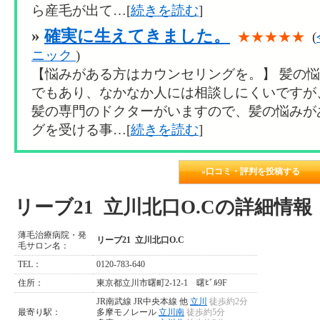
ら産毛が出て…[
続きを読む
]
»
確実に生えてきました。
★★★★★
(
ニック
)
【悩みがある方はカウンセリングを。】 髪の
でもあり、なかなか人には相談しにくいですが
髪の専門のドクターがいますので、髪の悩みが
グを受ける事…[
続きを読む
]
»口コミ・評判を投稿する
リーブ21 立川北口O.Cの詳細情報
薄毛治療病院・発
リーブ21 立川北口O.C
毛サロン名：
TEL：
0120-783-640
住所：
東京都立川市曙町2-12-1 曙ﾋﾞﾙ9F
JR南武線 JR中央本線 他
立川
徒歩約2分
最寄り駅：
多摩モノレール
立川南
徒歩約5分