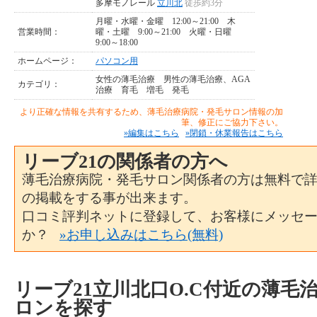
多摩モノレール
立川北
徒歩約3分
月曜・水曜・金曜 12:00～21:00 木
営業時間：
曜・土曜 9:00～21:00 火曜・日曜
9:00～18:00
ホームページ：
パソコン用
女性の薄毛治療
男性の薄毛治療、AGA
カテゴリ：
治療
育毛
増毛
発毛
より正確な情報を共有するため、薄毛治療病院・発毛サロン情報の加
筆、修正にご協力下さい。
»編集はこちら
»閉鎖・休業報告はこちら
リーブ21の関係者の方へ
薄毛治療病院・発毛サロン関係者の方は無料で
の掲載をする事が出来ます。
口コミ評判ネットに登録して、お客様にメッセ
か？
»お申し込みはこちら(無料)
リーブ21立川北口O.C付近の薄毛
ロンを探す