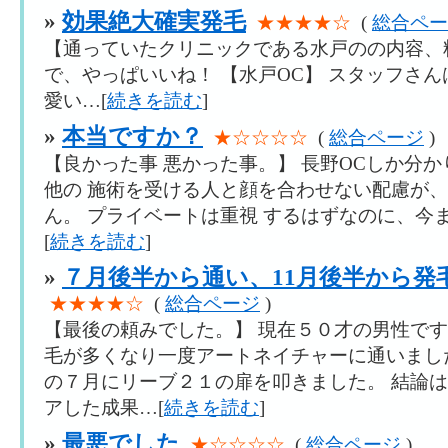
»
効果絶大確実発毛
★★★★☆
(
総合ペー
【通っていたクリニックである水戸のの内容、
で、やっぱいいね！ 【水戸OC】 スタッフさ
愛い…[
続きを読む
]
»
本当ですか？
★☆☆☆☆
(
総合ページ
)
【良かった事 悪かった事。】 長野OCしか分か
他の 施術を受ける人と顔を合わせない配慮が、
ん。 プライベートは重視 するはずなのに、今
[
続きを読む
]
»
７月後半から通い、11月後半から発
★★★★☆
(
総合ページ
)
【最後の頼みでした。】 現在５０才の男性で
毛が多くなり一度アートネイチャーに通いまし
の７月にリーブ２１の扉を叩きました。 結論
アした成果…[
続きを読む
]
»
最悪でした
★☆☆☆☆
(
総合ページ
)