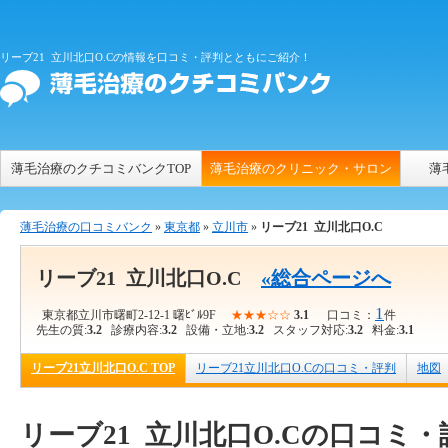
リーブ21 立川北口O.Cの情報を口コミ・評判とともにご紹介！
薄毛治療のクチコミバンクTOP
薄毛治療のクリニック・サロン
薄
薄毛治療の口コミバンク
»
東京都
»
立川市
»
リーブ21 立川北口O.C
リーブ21 立川北口O.C
«総合ページへ
1
東京都立川市曙町2-12-1 曙ﾋﾞﾙ9F
★★★☆☆
3.1
口コミ：
件
先生の質:
3.2
診療内容:
3.2
設備・立地:
3.2
スタッフ対応:
3.2
料金:
3.1
リーブ21立川北口O.C TOP
リーブ21立川北口O.Cの口コミ・評判
地図
リーブ21 立川北口O.Cの口コミ・