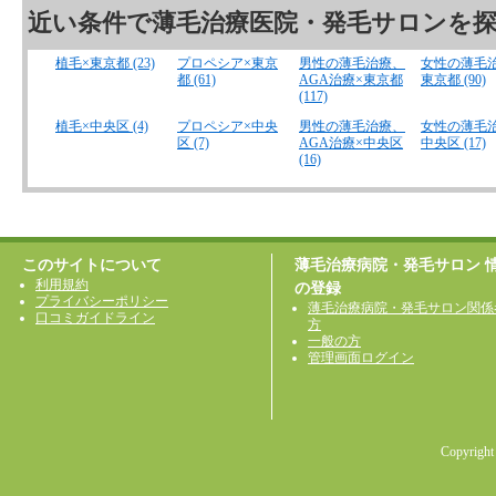
近い条件で薄毛治療医院・発毛サロンを
植毛×東京都 (23)
プロペシア×東京
男性の薄毛治療、
女性の薄毛
都 (61)
AGA治療×東京都
東京都 (90)
(117)
植毛×中央区 (4)
プロペシア×中央
男性の薄毛治療、
女性の薄毛
区 (7)
AGA治療×中央区
中央区 (17)
(16)
このサイトについて
薄毛治療病院・発毛サロン 
利用規約
の登録
プライバシーポリシー
薄毛治療病院・発毛サロン関係
口コミガイドライン
方
一般の方
管理画面ログイン
Copyright 