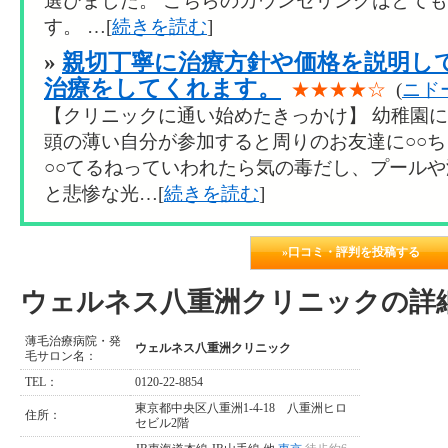
選びました。 こちらのカウンセリングはとて
す。 …[
続きを読む
]
»
親切丁寧に治療方針や価格を説明し
治療をしてくれます。
★★★★☆
(
ニド
【クリニックに通い始めたきっかけ】 幼稚園
頭の薄い自分が参加すると周りのお友達に○○
○○てるねっていわれたら気の毒だし、プール
と悲惨な光…[
続きを読む
]
»口コミ・評判を投稿する
ウェルネス八重洲クリニックの詳
薄毛治療病院・発
ウェルネス八重洲クリニック
毛サロン名：
TEL：
0120-22-8854
東京都中央区八重洲1-4-18 八重洲ヒロ
住所：
セビル2階