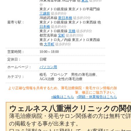
JR東海道本線 JR山手線 他
東京
徒歩約6
分
東京メトロ銀座線 東京メトロ半蔵門線
三越前
徒歩約8分
JR総武本線
新日本橋
徒歩約10分
最寄り駅：
東京メトロ銀座線 東京メトロ東西線 他
日本橋
徒歩約4分
東京メトロ銀座線
京橋
徒歩約8分
都営浅草線
宝町
徒歩約10分
東京メトロ丸ノ内線 東京メトロ東西線
他
大手町
徒歩約8分
営業時間：
10:00～18:00
定休日：
日曜
ホームページ：
パソコン用
植毛
プロペシア
男性の薄毛治療、
カテゴリ：
AGA治療
女性の薄毛治療
より正確な情報を共有するため、薄毛治療病院・発毛サロン情報の加
筆、修正にご協力下さい。
»編集はこちら
»閉鎖・休業報告はこちら
ウェルネス八重洲クリニックの関
薄毛治療病院・発毛サロン関係者の方は無料で
の掲載をする事が出来ます。