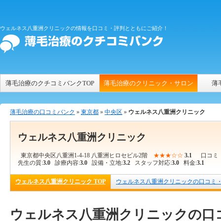
ウェルネス八重洲クリニックの情報を口コミ・評判とともにご紹介！
薄毛治療のクチコミバンクTOP
薄毛治療のクリニック・サロン
薄
薄毛治療の口コミバンク
»
東京都
»
中央区
»
ウェルネス八重洲クリニック
ウェルネス八重洲クリニック
東京都中央区八重洲1-4-18 八重洲ヒロセビル2階
★★★☆☆
3.1
口コミ
先生の質:
3.0
診療内容:
3.0
設備・立地:
3.2
スタッフ対応:
3.0
料金:
3.1
ウェルネス八重洲クリニック TOP
ウェルネス八重洲クリニックの口コミ
ウェルネス八重洲クリニックの口