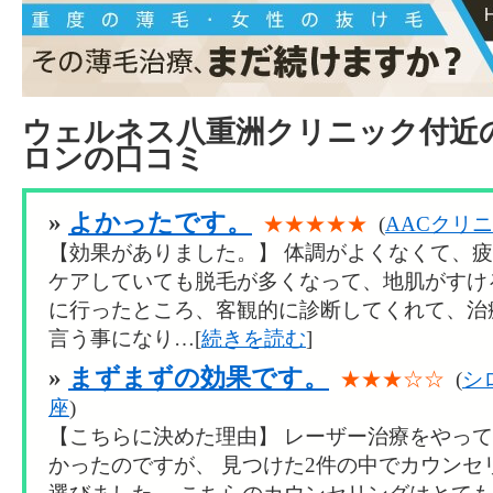
ウェルネス八重洲クリニック付近
ロンの口コミ
»
よかったです。
★★★★★
(
AACクリ
【効果がありました。】 体調がよくなくて、
ケアしていても脱毛が多くなって、地肌がすけ
に行ったところ、客観的に診断してくれて、治
言う事になり…[
続きを読む
]
»
まずまずの効果です。
★★★☆☆
(
シ
座
)
【こちらに決めた理由】 レーザー治療をやっ
かったのですが、 見つけた2件の中でカウンセ