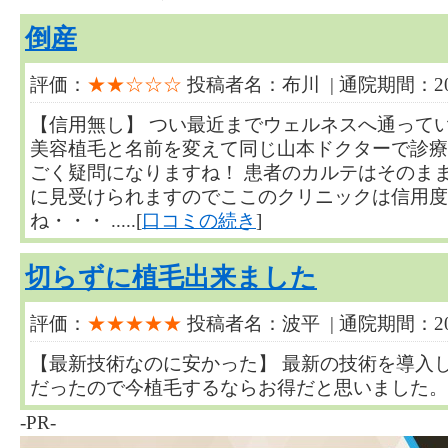
倒産
評価：
★★☆☆☆
投稿者名：布川 | 通院期間：2
【信用無し】 つい最近までウェルネスへ通って
美容植毛と名前を変えて同じ山本ドクターで診療
ごく疑問になりますね！ 患者のカルテはそのま
に見受けられますのでここのクリニックは信用度
ね・・・ .....[
口コミの続き
]
切らずに植毛出来ました
評価：
★★★★★
投稿者名：波平 | 通院期間：2
【最新技術なのに安かった】 最新の技術を導入
だったので今植毛するならお得だと思いました。 ...
-PR-