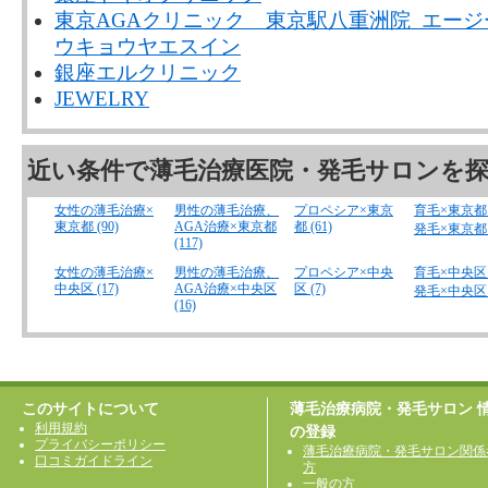
東京AGAクリニック 東京駅八重洲院 エー
ウキョウヤエスイン
銀座エルクリニック
JEWELRY
近い条件で薄毛治療医院・発毛サロンを
女性の薄毛治療×
男性の薄毛治療、
プロペシア×東京
育毛×東京都 (
東京都 (90)
AGA治療×東京都
都 (61)
発毛×東京都 (
(117)
女性の薄毛治療×
男性の薄毛治療、
プロペシア×中央
育毛×中央区 (
中央区 (17)
AGA治療×中央区
区 (7)
発毛×中央区 (
(16)
このサイトについて
薄毛治療病院・発毛サロン 
利用規約
の登録
プライバシーポリシー
薄毛治療病院・発毛サロン関係
口コミガイドライン
方
一般の方