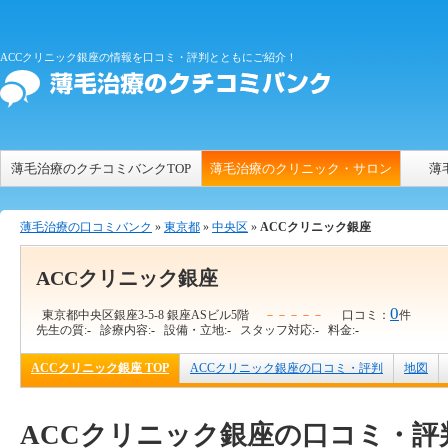
ACCクリニック銀座の情報を口コミ・評判とともにご紹介！
薄毛治療のクチコミバンクTOP
薄毛治療のクリニック・サロン
薄
薄毛治療の口コミバンク
»
東京都
»
中央区
»
ACCクリニック銀座
ACCクリニック銀座
0
東京都中央区銀座3-5-8 銀座ASビル5階
－－－－－
口コミ：
件
先生の質:
-
診療内容:
-
設備・立地:
-
スタッフ対応:
-
料金:
-
ACCクリニック銀座 TOP
ACCクリニック銀座の口コミ・評判
地図
ACCクリニック銀座の口コミ・評