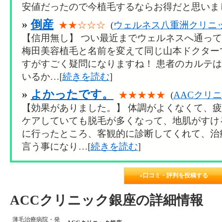
安値だったので今植毛するならお得だと思いまし
»
倒産
★★☆☆☆
(
ウェルネス八重洲クリニ
【信用無し】 つい最近までウェルネスへ通っ
梅田美容植毛と名前を変えて同じ山本ドクター
すがすごく疑問になりますね！ 患者のカルテ
いるか…[
続きを読む
]
»
よかったです。
★★★★★
(
AACクリ
【効果がありました。】 体調がよくなくて、
ケアしていても脱毛が多くなって、地肌がすけ
に行ったところ、客観的に診断してくれて、治
言う事になり…[
続きを読む
]
»口コミ・評判を投稿する
ACCクリニック銀座の詳細情報
薄毛治療病院・発