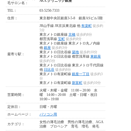
ACCクリニック銀座
毛サロン名：
TEL：
03-5250-7333
住所：
東京都中央区銀座3-5-8 銀座ASビル5階
JR山手線 JR京浜東北線 他
有楽町
徒歩約
5分
東京メトロ銀座線
京橋
徒歩約8分
都営浅草線
宝町
徒歩約8分
東京メトロ銀座線 東京メトロ丸ノ内線
他
銀座
徒歩約3分
東京メトロ日比谷線
築地
徒歩約10分
最寄り駅：
東京メトロ日比谷線 都営浅草線
東銀座
徒歩約5分
東京メトロ日比谷線 東京メトロ千代田線
他
日比谷
徒歩約8分
東京メトロ有楽町線
銀座一丁目
徒歩約3
分
東京メトロ有楽町線
新富町
徒歩約10分
火曜・木曜・金曜 11:00～20:00 水
営業時間：
曜 14:00～20:00 土曜・日曜・祝日
10:00～19:00
定休日：
日曜・月曜
ホームページ：
パソコン用
女性の薄毛治療
男性の薄毛治療、AGA
カテゴリ：
治療
プロペシア
育毛
増毛
発毛