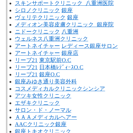
スキンサポートクリニック 八重洲医院
シロノクリニック
銀座
ヴェリテクリニック
銀座
メディオン美容皮膚クリニック 銀座院
ニドークリニック
八重洲
ウェルネス八重洲クリニック
アートネイチャー
レディース銀座サロン
アートネイチャー
銀座店
リーブ21
東京駅前O.C
リーブ21
日本橋ﾚﾃﾞｨｰｽO.C
リーブ21
銀座O.C
銀座みゆき通り美容外科
コスメディカルクリニックシンシア
アツキ女性クリニック
エザキクリニック
サロン・ド・ノーマル
ＡＡＡメディカルヘアー
AACクリニック銀座
銀座トキオクリニック