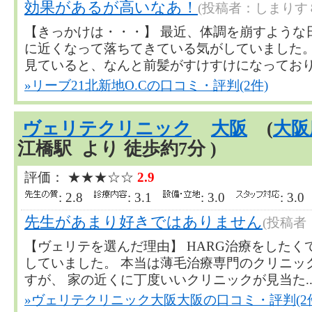
効果があるが高いなあ！
(投稿者：しまりす
【きっかけは・・・】 最近、体調を崩すような
に近くなって落ちてきている気がしていました
見ていると、なんと前髪がすけすけになっており、地肌
»リーブ21北新地O.Cの口コミ・評判(2件)
ヴェリテクリニック
大阪
(
大阪
江橋駅 より 徒歩約7分 )
評価： ★★★☆☆
2.9
: 2.8
: 3.1
: 3.0
: 3.
先生があまり好きではありません
(投稿者
【ヴェリテを選んだ理由】 HARG治療をしたく
していました。 本当は薄毛治療専門のクリニッ
すが、 家の近くに丁度いいクリニックが見当た....
»ヴェリテクリニック大阪大阪の口コミ・評判(2