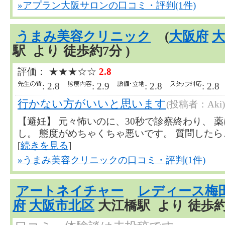
»アプラン大阪サロンの口コミ・評判(1件)
うまみ美容クリニック
(
大阪府
大
駅 より 徒歩約7分 )
評価： ★★★☆☆
2.8
: 2.8
: 2.9
: 2.8
: 2.
行かない方がいいと思います
(投稿者：Aki)
【避妊】 元々怖いのに、30秒で診察終わり、 
し。 態度がめちゃくちゃ悪いです。 質問したら、怒
[
続きを見る
]
»うまみ美容クリニックの口コミ・評判(1件)
アートネイチャー
レディース梅
府
大阪市北区
大江橋駅 より 徒歩約8