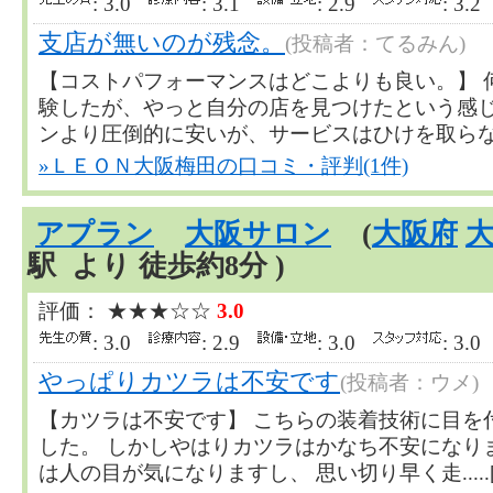
: 3.0
: 3.1
: 2.9
: 3.
支店が無いのが残念。
(投稿者：てるみん)
【コストパフォーマンスはどこよりも良い。】 
験したが、やっと自分の店を見つけたという感
ンより圧倒的に安いが、サービスはひけを取らない。素
»ＬＥＯＮ大阪梅田の口コミ・評判(1件)
アプラン
大阪サロン
(
大阪府
駅 より 徒歩約8分 )
評価： ★★★☆☆
3.0
: 3.0
: 2.9
: 3.0
: 3.
やっぱりカツラは不安です
(投稿者：ウメ)
【カツラは不安です】 こちらの装着技術に目を
した。 しかしやはりカツラはかなち不安になり
は人の目が気になりますし、 思い切り早く走.....