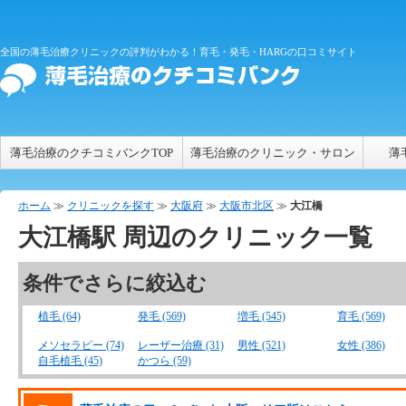
全国の薄毛治療クリニックの評判がわかる！育毛・発毛・HARGの口コミサイト
薄毛治療のクチコミバンクTOP
薄毛治療のクリニック・サロン
薄
ホーム
≫
クリニックを探す
≫
大阪府
≫
大阪市北区
≫
大江橋
大江橋
駅 周辺のクリニック一覧
条件でさらに絞込む
植毛 (64)
発毛 (569)
増毛 (545)
育毛 (569)
メソセラピー (74)
レーザー治療 (31)
男性 (521)
女性 (386)
自毛植毛 (45)
かつら (59)