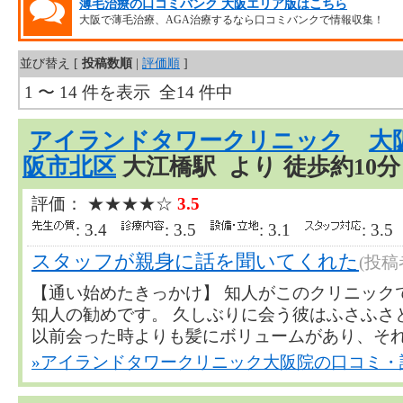
薄毛治療の口コミバンク 大阪エリア版はこちら
大阪で薄毛治療、AGA治療するなら口コミバンクで情報収集！
並び替え [
投稿数順
|
評価順
]
1 〜 14 件を表示 全14 件中
アイランドタワークリニック
大
阪市北区
大江橋駅 より 徒歩約10分 
評価： ★★★★☆
3.5
: 3.4
: 3.5
: 3.1
: 3.
スタッフが親身に話を聞いてくれた
(投
【通い始めたきっかけ】 知人がこのクリニック
知人の勧めです。 久しぶりに会う彼はふさふさ
以前会った時よりも髪にボリュームがあり、それを見.
»アイランドタワークリニック大阪院の口コミ・評