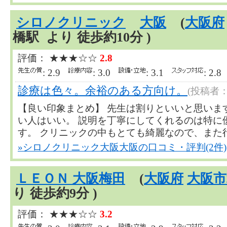
シロノクリニック
大阪
(
大阪府
橋駅 より 徒歩約10分 )
評価： ★★★☆☆
2.8
: 2.9
: 3.0
: 3.1
: 2.
診療は色々。余裕のある方向け。
(投稿者
【良い印象まとめ】 先生は割りといいと思いま
い人はいい。 説明を丁寧にしてくれるのは特に
す。 クリニックの中もとても綺麗なので、また行き..
»シロノクリニック大阪大阪の口コミ・評判(2件)
ＬＥＯＮ 大阪梅田
(
大阪府
大阪市
り 徒歩約9分 )
評価： ★★★☆☆
3.2