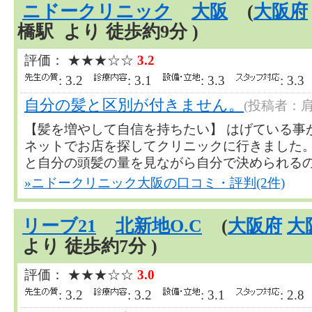
ニドークリニック
大阪
(
大阪府
橋駅 より 徒歩約9分 )
評価： ★★★☆☆
3.2
: 3.2
: 3.1
: 3.3
: 3.
自分の髪と区別が付きません。
(投稿者：
【髪を増やして自信を持ちたい】 はげている事
ネットでお店を探してクリニックに行きました。植
と自分の頭髪の量を見ながら自分で決められるので..
»ニドークリニック大阪の口コミ・評判(2件)
リーブ21
北新地O.C
(
大阪府
大
より 徒歩約7分 )
評価： ★★★☆☆
3.0
: 3.2
: 3.2
: 3.1
: 2.