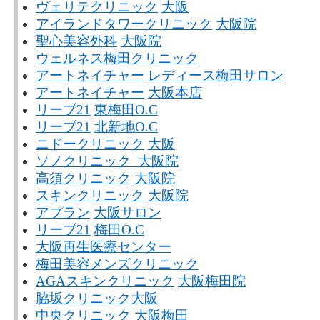
ヴェリテクリニック
大阪
アイランドタワークリニック
大阪院
聖心美容外科
大阪院
ウェルネス梅田クリニック
アートネイチャー
レディース梅田サロン
アートネイチャー
大阪本店
リーブ21
東梅田O.C
リーブ21
北新地O.C
ニドークリニック
大阪
ソノクリニック 大阪院
高須クリニック
大阪院
スキンクリニック
大阪院
アプラン
大阪サロン
リーブ21
梅田O.C
大阪再生医療センター
梅田美容メンズクリニック
AGAスキンクリニック
大阪梅田院
脇坂クリニック大阪
中央クリニック
大阪梅田