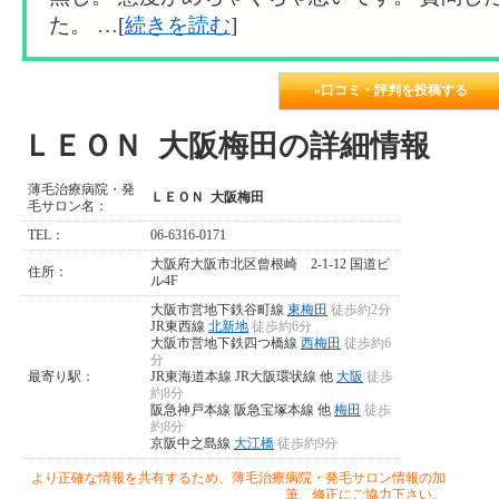
た。 …[
続きを読む
]
»口コミ・評判を投稿する
ＬＥＯＮ 大阪梅田の詳細情報
薄毛治療病院・発
ＬＥＯＮ 大阪梅田
毛サロン名：
TEL：
06-6316-0171
大阪府大阪市北区曾根崎 2-1-12 国道ビ
住所：
ル4F
大阪市営地下鉄谷町線
東梅田
徒歩約2分
JR東西線
北新地
徒歩約6分
大阪市営地下鉄四つ橋線
西梅田
徒歩約6
分
最寄り駅：
JR東海道本線 JR大阪環状線 他
大阪
徒歩
約8分
阪急神戸本線 阪急宝塚本線 他
梅田
徒歩
約8分
京阪中之島線
大江橋
徒歩約9分
より正確な情報を共有するため、薄毛治療病院・発毛サロン情報の加
筆、修正にご協力下さい。