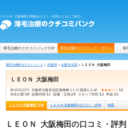
ＬＥＯＮ 大阪梅田の情報を口コミ・評判とともにご紹介！
薄毛治療のクチコミバンクTOP
薄毛治療のクリニック・サロン
薄
薄毛治療の口コミバンク
»
大阪府
»
大阪市北区
»
ＬＥＯＮ 大阪梅田
ＬＥＯＮ 大阪梅田
06-6316-0171
大阪府大阪市北区曾根崎 2-1-12 国道ビル4F
★★★☆☆
3.2
口
先生の質:
3.0
診療内容:
3.1
設備・立地:
2.9
スタッフ対応:
3.2
料金:
3.2
ＬＥＯＮ大阪梅田 TOP
ＬＥＯＮ大阪梅田の口コミ・評判
地図
ＬＥＯＮ 大阪梅田の口コミ・評判