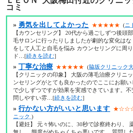
ＬＥＯＮ 大阪梅田付近のクリニ
コミ
»
勇気を出してよかった
★★★★★
(
ニ
【カウンセリング】 20代から過ごしずつ後頭
毛サロンに行ったりしましたが劇的な変化はな
をして人工と自毛を悩み カウンセリングに周
ド…[
続きを読む
]
»
丁寧な治療
★★★★★
(
脇坂クリニック
【クリニックの印象】 大阪の薄毛治療クリニ
ンセリングがとても良かったのでここにお願い
で少しずつですが効果を実感できています。不
問しやすい雰…[
続きを読む
]
»
行かない方がいいと思います
★☆☆
ニック
)
【避妊】 元々怖いのに、30秒で診察終わり、
無し。 態度がめちゃくちゃ悪いです。 質問し