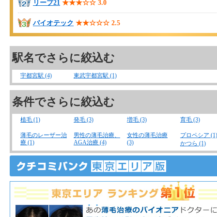
リーブ21
★★★☆☆
3.0
バイオテック
★★☆☆☆
2.5
駅名でさらに絞込む
宇都宮駅 (4)
東武宇都宮駅 (1)
条件でさらに絞込む
植毛 (1)
発毛 (3)
増毛 (3)
育毛 (3)
薄毛のレーザー治
男性の薄毛治療、
女性の薄毛治療
プロペシア (1
療 (1)
AGA治療 (4)
(3)
かつら (1)