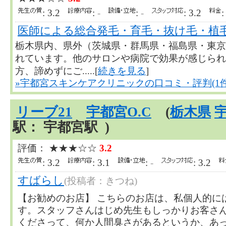
: 3.2
:
-
:
-
: 3.2
:
医師による総合発毛・育毛・抜け毛・植
栃木県内、県外（茨城県・群馬県・福島県・東京
れています。他のサロンや病院で効果が感じられ
方、諦めずにご.....[
続きを見る
]
»宇都宮スキンケアクリニックの口コミ・評判(1件
リーブ21
宇都宮O.C
(
栃木県
駅： 宇都宮駅 )
評価： ★★★☆☆
3.2
: 3.2
: 3.1
:
-
: 3.2
すばらし
(投稿者：きつね)
【お勧めのお店】 こちらのお店は、私個人的に
す。スタッフさんはじめ先生もしっかりお客さ
くださって、何か人間臭さがあるというか、あったかい