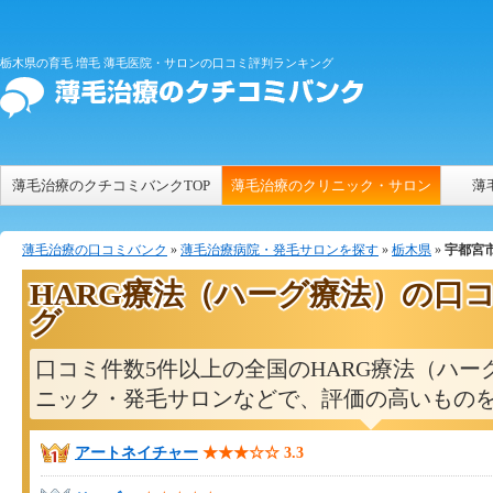
栃木県の育毛 増毛 薄毛医院・サロンの口コミ評判ランキング
薄毛治療のクチコミバンクTOP
薄毛治療のクリニック・サロン
薄
薄毛治療の口コミバンク
»
薄毛治療病院・発毛サロンを探す
»
栃木県
»
宇都宮
HARG療法（ハーグ療法）の口
グ
口コミ件数5件以上の全国のHARG療法（ハー
ニック・発毛サロンなどで、評価の高いもの
アートネイチャー
★★★☆☆
3.3