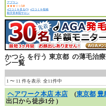
アプラン
★★★☆☆
3.0
»口コミを見る(5)
»口コミを投稿
順天堂本院サロン
かつら
を行う
東京都
の薄毛治療
ン一覧
1 〜 11 件を表示 全11件中
ヘアワーク本店 本店
(
東京都
豊
出口から徒歩1分 )