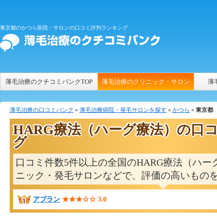
東京都のかつら医院・サロンの口コミ評判ランキング
薄毛治療のクチコミバンクTOP
薄毛治療のクリニック・サロン
薄
薄毛治療の口コミバンク
»
薄毛治療病院・発毛サロンを探す
»
かつら
»
東京都
HARG療法（ハーグ療法）の口
グ
口コミ件数5件以上の全国のHARG療法（ハー
ニック・発毛サロンなどで、評価の高いもの
アプラン
★★★☆☆
3.0