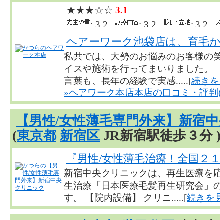
★★★☆☆
3.1
: 3.2
: 3.2
: 3.2
ヘアーワーク池袋店は、育毛
私共では、大勢のお悩みのお客様の笑
イスや施術を行ってまいりました。 
言葉も、長年の経験で実感.....[
続きを
»ヘアワーク本店本店の口コミ・評判(
【男性/女性薄毛専門外来】新宿
(
東京都
新宿区
JR新宿駅徒歩３分 
『男性/女性薄毛治療！全国２
新宿中央クリニックは、再生医療を
生治療「日本医療毛髪再生研究会」
す。 【院内設備】 クリニ.....[
続きを