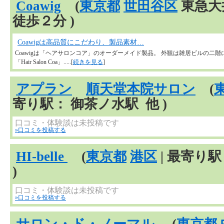
Coawig
(
東京都
世田谷区
東急大
徒歩２分 )
Coawigは高品質にこだわり、製品素材…
Coawigは「ヘアサロンコア」のオーダーメイド製品。 外観は雑居ビルの二
「Hair Salon Coa」.....[
続きを見る
]
アプラン
順天堂本院サロン
(
寄り駅： 御茶ノ水駅 他 )
口コミ・体験談は未投稿です
»口コミを投稿する
HI-belle
(
東京都
港区
| 最寄り
)
口コミ・体験談は未投稿です
»口コミを投稿する
サロン・ド・ノーマル
(
東京都