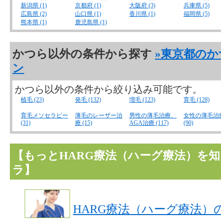
新潟県 (1)
京都府 (1)
大阪府 (3)
兵庫県 (5)
広島県 (2)
山口県 (1)
香川県 (1)
福岡県 (5)
熊本県 (1)
鹿児島県 (1)
かつら以外の条件から探す
»東京都の
ン
かつら以外の条件から絞り込み可能です。
植毛 (23)
発毛 (132)
増毛 (123)
育毛 (128)
育毛メソセラピー
薄毛のレーザー治
男性の薄毛治療、
女性の薄毛治
(31)
療 (15)
AGA治療 (117)
(90)
【もっとHARG療法（ハーグ療法）を
ラ】
HARG療法（ハーグ療法）