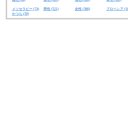
メソセラピー (74)
男性 (521)
女性 (386)
プロペシア (16
かつら (59)