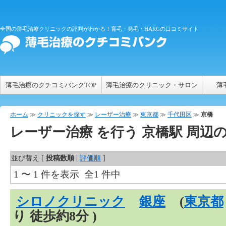
全国の薄毛治療クリニックの評判がわかる！育毛・発毛・HARGの口コミサイト
薄毛治療のクチコミバンクTOP
薄毛治療のクリニック・サロン
薄
ホーム
≫
クリニックを探す
≫
レーザー治療
≫
東京都
≫
千代田区
≫
京橋
レーザー治療
を行う
京橋
駅 周辺
並び替え [
投稿数順
|
評価順
]
1 〜 1 件を表示 全1 件中
シロノクリニック
銀座
(
東京都
り 徒歩約8分 )