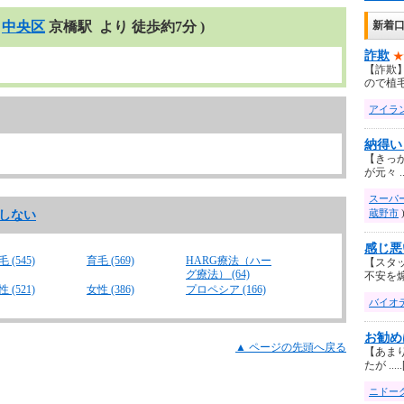
中央区
京橋駅 より 徒歩約7分 )
新着
詐欺
★
【詐欺
ので植毛 .
アイラ
納得い
【きっ
が元々 ...
スーパ
蔵野市
択しない
感じ悪
 (545)
育毛 (569)
HARG療法（ハー
【スタ
グ療法） (64)
不安を煽 .
 (521)
女性 (386)
プロペシア (166)
バイオ
お勧め
▲ ページの先頭へ戻る
【あま
たが .....
ニドー