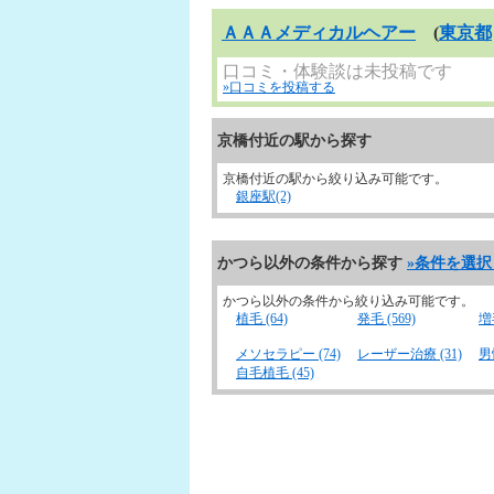
ＡＡＡメディカルヘアー
(
東京都
口コミ・体験談は未投稿です
»口コミを投稿する
京橋付近の駅から探す
京橋付近の駅から絞り込み可能です。
銀座駅(2)
かつら以外の条件から探す
»条件を選
かつら以外の条件から絞り込み可能です。
植毛 (64)
発毛 (569)
増毛
メソセラピー (74)
レーザー治療 (31)
男性
自毛植毛 (45)