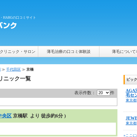
・HARGの口コミサイト
クリニック・サロン
薄毛治療の口コミ体験談
薄毛について
都
≫
千代田区
≫
京橋
リニック一覧
ピッ
AG
表示件数：
件
毛セ
東京都
中央区
京橋駅 より 徒歩約6分 )
JEW
東京都
»ここに