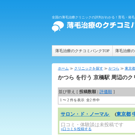
全国の薄毛治療クリニックの評判がわかる！育毛・発毛
薄毛治療のクチコミバンクTOP
薄毛治療の
ホーム
≫
クリニックを探す
≫
かつら
≫
東京
かつら
を行う
京橋
駅 周辺のク
並び替え [
投稿数順
|
評価順
]
1 〜 2 件を表示 全2 件中
サロン・ド・ノーマル
(
東京都
口コミ・体験談は未投稿です
»口コミを投稿する