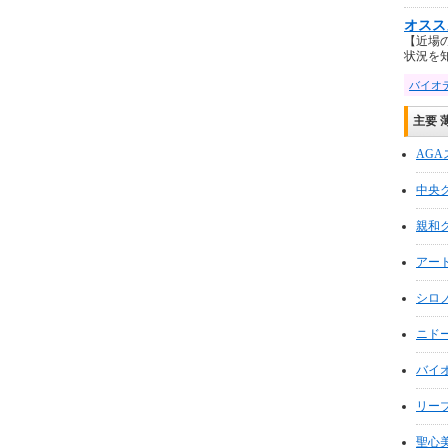
オスス
【近場
状況を知 .
バイオ
主要 
AG
中央
親和
アー
シロ
ニド
バイ
リーブ
聖心