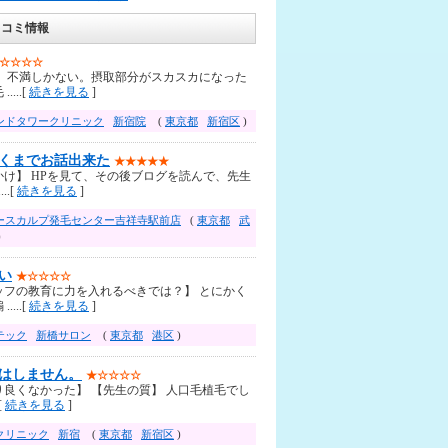
口コミ情報
☆☆☆☆
】 不満しかない。摂取部分がスカスカになった
....[
続きを見る
]
ンドタワークリニック
新宿院
(
東京都
新宿区
)
くまでお話出来た
★★★★★
かけ】 HPを見て、その後ブログを読んで、先生
..[
続きを見る
]
ースカルプ発毛センター吉祥寺駅前店
(
東京都
武
)
い
★☆☆☆☆
ッフの教育に力を入れるべきでは？】 とにかく
....[
続きを見る
]
テック
新橋サロン
(
東京都
港区
)
はしません。
★☆☆☆☆
り良くなかった】 【先生の質】 人口毛植毛でし
[
続きを見る
]
クリニック
新宿
(
東京都
新宿区
)