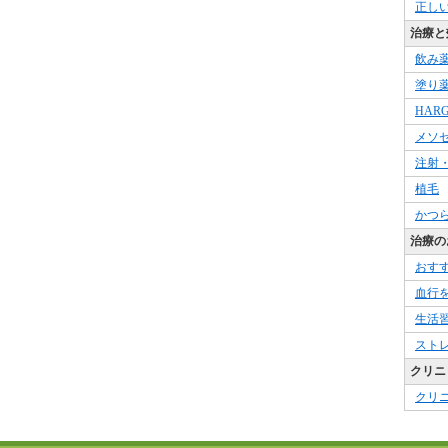
正し
治療と
飲み
塗り
HAR
メソ
注射
植毛
かつ
治療の
おす
血行
生活
スト
クリニ
クリ