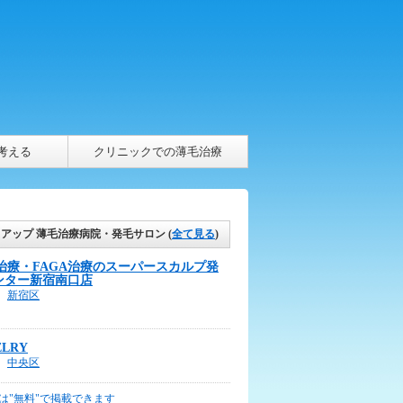
考える
クリニックでの薄毛治療
クアップ 薄毛治療病院・発毛サロン
(
全て見る
)
A治療・FAGA治療のスーパースカルプ発
ンター新宿南口店
新宿区
ELRY
中央区
は"無料"で掲載できます