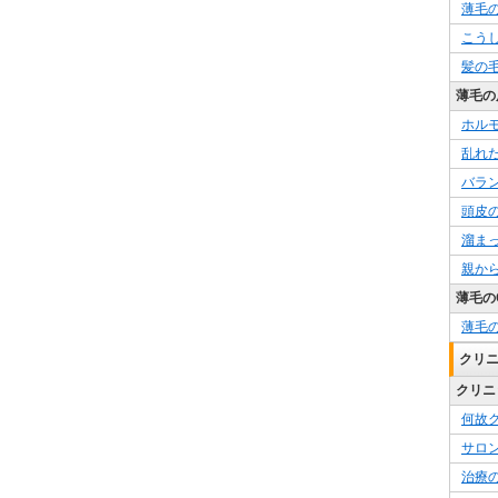
薄毛
こう
髪の
薄毛の
ホル
乱れ
バラ
頭皮
溜ま
親か
薄毛の
薄毛
クリ
クリニ
何故
サロ
治療