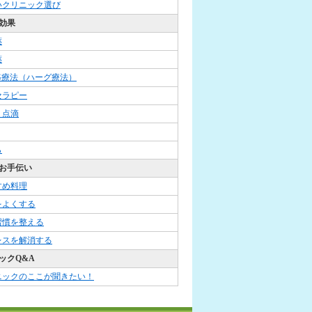
いクリニック選び
効果
薬
薬
G療法（ハーグ療法）
セラピー
・点滴
ら
お手伝い
すめ料理
をよくする
習慣を整える
レスを解消する
ックQ&A
ニックのここが聞きたい！