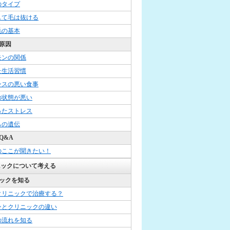
のタイプ
して毛は抜ける
毛の基本
原因
モンの関係
た生活習慣
ンスの悪い食事
の状態が悪い
ったストレス
らの遺伝
Q&A
のここが聞きたい！
ニックについて考える
ックを知る
クリニックで治療する？
ンとクリニックの違い
の流れを知る