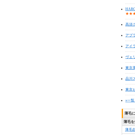
HAR
★★
高須
アプ
アイ
ヴェ
東京
品川
東京
»一
薄毛
薄毛を
薄毛