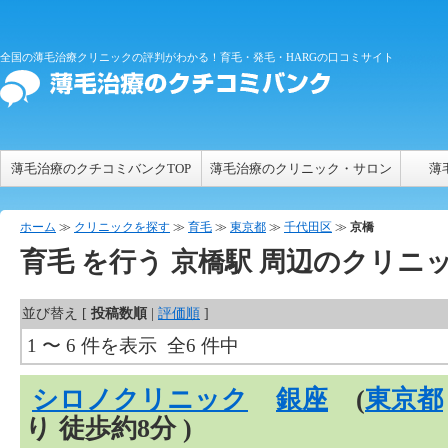
全国の薄毛治療クリニックの評判がわかる！育毛・発毛・HARGの口コミサイト
薄毛治療のクチコミバンクTOP
薄毛治療のクリニック・サロン
薄
ホーム
≫
クリニックを探す
≫
育毛
≫
東京都
≫
千代田区
≫
京橋
育毛
を行う
京橋
駅 周辺のクリニ
並び替え [
投稿数順
|
評価順
]
1 〜 6 件を表示 全6 件中
シロノクリニック
銀座
(
東京都
り 徒歩約8分 )