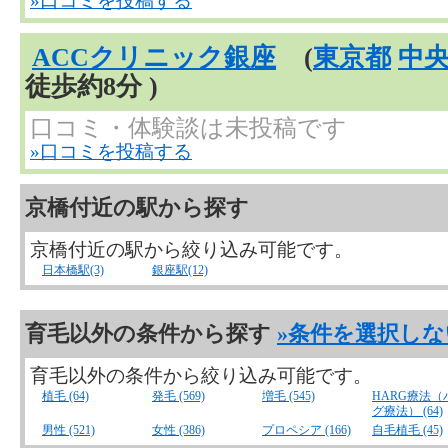
»口コミを投稿する
ACCクリニック銀座
(
東京都
中
徒歩約8分 )
口コミ・体験談は未投稿です
»口コミを投稿する
京橋付近の駅から探す
京橋付近の駅から絞り込み可能です。
日本橋駅(3)
銀座駅(12)
育毛以外の条件から探す
»条件を選択しな
育毛以外の条件から絞り込み可能です。
植毛 (64)
発毛 (569)
増毛 (545)
HARG療法（
グ療法） (64)
男性 (521)
女性 (386)
プロペシア (166)
自毛植毛 (45)