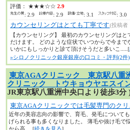
評価： ★★★☆☆
2.9
: 2.9
: 2.9
: 3.1
: 3.
カウンセリングはとても丁寧です
(投稿者
【カウンセリング】 最初のカウンセリングはと
だけます。 どのような症状でいつからで今までな
いかにもしっかりと診て頂けそうだと多いこ.....[
»シロノクリニック銀座銀座の口コミ・評判(2件)
東京AGAクリニック 東京駅八重
クリニック トウキョウヤエスイ
JR東京駅八重洲中央口より徒歩3分 
東京AGAクリニックでは毛髪専門のクリ
近年の美容志向の影響で、育毛、発毛についても
げられる事も多くなりました。 薄毛や抜け毛で悩
から高.....[
続きを見る
]