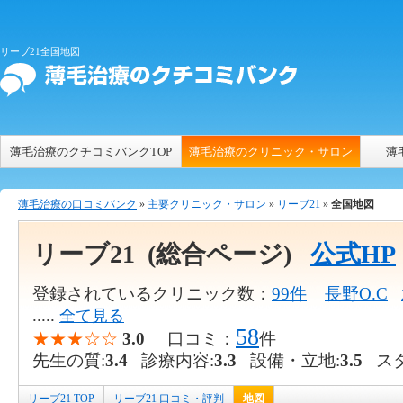
リーブ21全国地図
薄毛治療のクチコミバンクTOP
薄毛治療のクリニック・サロン
薄
薄毛治療の口コミバンク
»
主要クリニック・サロン
»
リーブ21
»
全国地図
リーブ21
(総合ページ)
公式HP
登録されているクリニック数：
99件
長野O.C
.....
全て見る
58
★★★☆☆
3.0
口コミ：
件
先生の質:
3.4
診療内容:
3.3
設備・立地:
3.5
スタ
リーブ21 TOP
リーブ21 口コミ・評判
地図