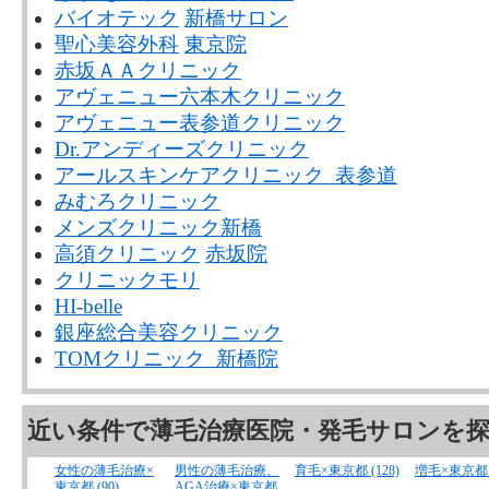
バイオテック
新橋サロン
聖心美容外科
東京院
赤坂ＡＡクリニック
アヴェニュー六本木クリニック
アヴェニュー表参道クリニック
Dr.アンディーズクリニック
アールスキンケアクリニック 表参道
みむろクリニック
メンズクリニック新橋
高須クリニック
赤坂院
クリニックモリ
HI-belle
銀座総合美容クリニック
TOMクリニック 新橋院
近い条件で薄毛治療医院・発毛サロンを
女性の薄毛治療×
男性の薄毛治療、
育毛×東京都 (128)
増毛×東京都 (
東京都 (90)
AGA治療×東京都