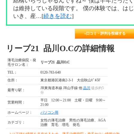
結構いらっしゃるんですね～ 僕は半年たった
は維持している段階です。 僕の体験では、は
いき、産…[
続きを読む
]
»口コミ・評判を投稿する
リーブ21 品川O.Cの詳細情報
薄毛治療病院・発
リーブ21 品川O.C
毛サロン名：
TEL：
0120-783-640
住所：
東京都港区港南2-3-1 大信秋山ﾋﾞﾙ5F
JR東海道本線 JR山手線 他
品川
徒歩約5
最寄り駅：
分
平日 12:00～21:00 土曜・日曜 9:00～
営業時間：
21:00
ホームページ：
パソコン用
女性の薄毛治療
男性の薄毛治療、AGA
カテゴリ：
治療
育毛
増毛
発毛
より正確な情報を共有するため、薄毛治療病院・発毛サロン情報の加