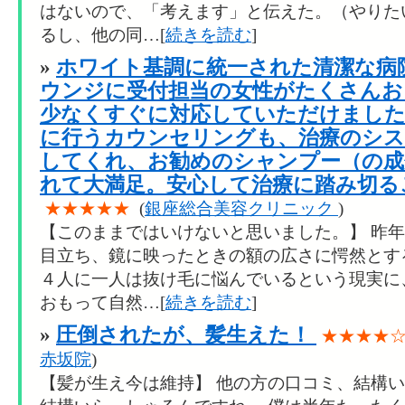
はないので、「考えます」と伝えた。（やりた
るし、他の同…[
続きを読む
]
»
ホワイト基調に統一された清潔な病
ウンジに受付担当の女性がたくさんお
少なくすぐに対応していただけました
に行うカウンセリングも、治療のシス
してくれ、お勧めのシャンプー（の成
れて大満足。安心して治療に踏み切る
★★★★★
(
銀座総合美容クリニック
)
【このままではいけないと思いました。】 昨
目立ち、鏡に映ったときの額の広さに愕然とす
４人に一人は抜け毛に悩んでいるという現実に
おもって自然…[
続きを読む
]
»
圧倒されたが、髪生えた！
★★★★
赤坂院
)
【髪が生え今は維持】 他の方の口コミ、結構