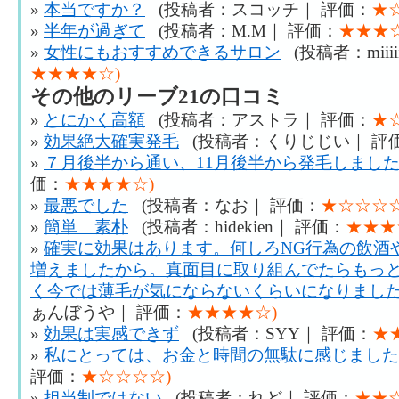
»
本当ですか？
(投稿者：スコッチ｜ 評価：
★
»
半年が過ぎて
(投稿者：M.M｜ 評価：
★★★☆
»
女性にもおすすめできるサロン
(投稿者：miiii
★★★★☆)
その他のリーブ21の口コミ
»
とにかく高額
(投稿者：アストラ｜ 評価：
★
»
効果絶大確実発毛
(投稿者：くりじじい｜ 評
»
７月後半から通い、11月後半から発毛しまし
価：
★★★★☆)
»
最悪でした
(投稿者：なお｜ 評価：
★☆☆☆☆
»
簡単 素朴
(投稿者：hidekien｜ 評価：
★★★
»
確実に効果はあります。何しろNG行為の飲酒
増えましたから。真面目に取り組んでたらもっ
く今では薄毛が気にならないくらいになりまし
ぁんぼうや｜ 評価：
★★★★☆)
»
効果は実感できず
(投稿者：SYY｜ 評価：
★
»
私にとっては、お金と時間の無駄に感じました
評価：
★☆☆☆☆)
»
担当制ではない
(投稿者：れど｜ 評価：
★★