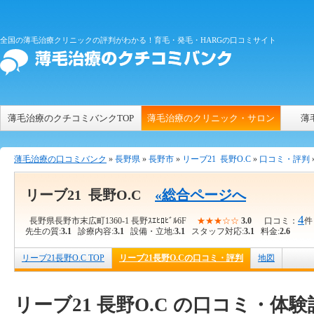
全国の薄毛治療クリニックの評判がわかる！育毛・発毛・HARGの口コミサイト
薄毛治療のクチコミバンクTOP
薄毛治療のクリニック・サロン
薄
薄毛治療の口コミバンク
»
長野県
»
長野市
»
リーブ21 長野O.C
»
口コミ・評判
リーブ21 長野O.C
«総合ページへ
4
長野県長野市末広町1360-1 長野ｽｴﾋﾛﾋﾞﾙ6F
★★★☆☆
3.0
口コミ：
件
先生の質:
3.1
診療内容:
3.1
設備・立地:
3.1
スタッフ対応:
3.1
料金:
2.6
リーブ21長野O.C TOP
リーブ21長野O.Cの口コミ・評判
地図
リーブ21 長野O.C の口コミ・体験