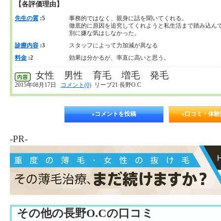
【各評価理由】
先生の質
:5
事務的ではなく、親身に話を聞いてくれる。
徹底的に原因を追究してくれようと私生活まで踏み込ん
別に嫌な気はしなかった。
診療内容
:3
スタッフによって力加減が異なる
料金
:2
効果は分かるが、率直に高いと思う。
女性 男性 育毛 増毛 発毛
2015年08月17日
コメント(0)
リーブ21 長野O.C
»コメントを投稿
»口コミ・体
-PR-
その他の長野O.Cの口コミ