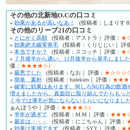
その他の北新地O.Cの口コミ
»
効果があるが高いなあ！
(投稿者：しまりす８
その他のリーブ21の口コミ
»
とにかく高額
(投稿者：アストラ｜ 評価：
★
»
効果絶大確実発毛
(投稿者：くりじじい｜ 評
»
本当ですか？
(投稿者：スコッチ｜ 評価：
★
»
７月後半から通い、11月後半から発毛しまし
価：
★★★★☆)
»
最悪でした
(投稿者：なお｜ 評価：
★☆☆☆☆
»
簡単 素朴
(投稿者：hidekien｜ 評価：
★★★
»
確実に効果はあります。何しろNG行為の飲酒
増えましたから。真面目に取り組んでたらもっ
く今では薄毛が気にならないくらいになりまし
ぁんぼうや｜ 評価：
★★★★☆)
»
半年が過ぎて
(投稿者：M.M｜ 評価：
★★★☆
»
最近は・・・
(投稿者：にこちゃん｜ 評価：
»
効果は実感できず
(投稿者：SYY｜ 評価：
★