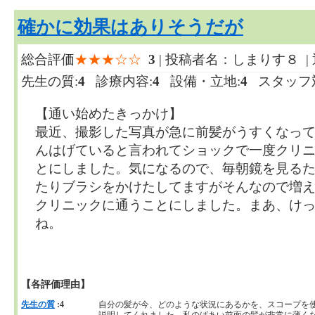
確かに効果はありそうだが
総合評価
★★★☆☆
3
| 投稿者名：しまりす８ |
先生の質:
4
診療内容:
4
設備・立地:
4
スタッフ対
【通い始めたきっかけ】
最近、撮影した写真が急に前髪がうすくなっ
んはげていると言われてショックで一度クリ
とにしました。気になるので、毎朝鏡を見る
たりブラシをかけたしてますがそんなので増
クリニックに通うことにしました。まあ、け
ね。
【各評価理由】
先生の質
:4
自分の髪が今、どのような状況にあるかを、スコープを
説明してくれました。私のばあい前面の髪が非常に薄く