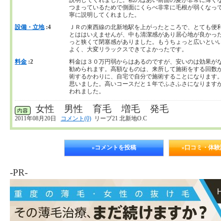
つまっているためで側面にくらべ非常に毛根が弱くなっ
寧に説明してくれました。
設備・立地
:4
ＪＲの東西線の北新地駅を上がったところで、とても便
とははいえませんが、中も清潔感があり居心地が良かっ
っと狭くて閉塞感がありました。もうちょっと広いとい
よく、大変リラックスできてよかったです。
料金
:2
料金は３０万円弱からはあるのですが、安いのは効果が
勧められます。高額なものは、来所して施術をする回数
術するかわりに、自宅で自分で施術することになります
思いました。高いコースだと１年でふさふさになります
われました。
女性 男性 育毛 増毛 発毛
2011年08月20日
コメント(0)
リーブ21 北新地O.C
»コメントを投稿
»口コミ・体
-PR-