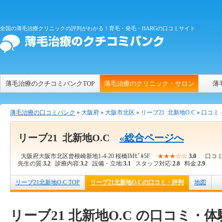
全国の薄毛治療クリニックの評判がわかる！育毛・発毛・HARGの口コミサイト
薄毛治療のクチコミバンクTOP
薄毛治療のクリニック・サロン
薄
薄毛治療の口コミバンク
»
大阪府
»
大阪市北区
»
リーブ21 北新地O.C
»
口コミ
リーブ21 北新地O.C
«総合ページへ
大阪府大阪市北区曾根崎新地1-4-20 桜橋IMﾋﾞﾙ5F
★★★☆☆
3.0
口コミ
先生の質:
3.2
診療内容:
3.2
設備・立地:
3.1
スタッフ対応:
2.8
料金:
2.9
リーブ21北新地O.C TOP
リーブ21北新地O.Cの口コミ・評判
地図
リーブ21 北新地O.C の口コミ・体