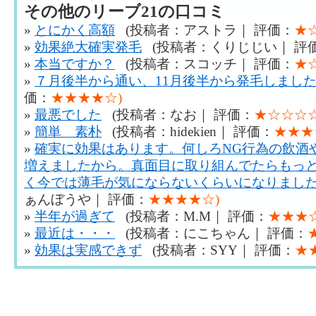
その他のリーブ21の口コミ
»
とにかく高額
(投稿者：アストラ｜ 評価：
★
»
効果絶大確実発毛
(投稿者：くりじじい｜ 評
»
本当ですか？
(投稿者：スコッチ｜ 評価：
★
»
７月後半から通い、11月後半から発毛しまし
価：
★★★★☆)
»
最悪でした
(投稿者：なお｜ 評価：
★☆☆☆☆
»
簡単 素朴
(投稿者：hidekien｜ 評価：
★★★
»
確実に効果はあります。何しろNG行為の飲酒
増えましたから。真面目に取り組んでたらもっ
く今では薄毛が気にならないくらいになりまし
ぁんぼうや｜ 評価：
★★★★☆)
»
半年が過ぎて
(投稿者：M.M｜ 評価：
★★★☆
»
最近は・・・
(投稿者：にこちゃん｜ 評価：
»
効果は実感できず
(投稿者：SYY｜ 評価：
★