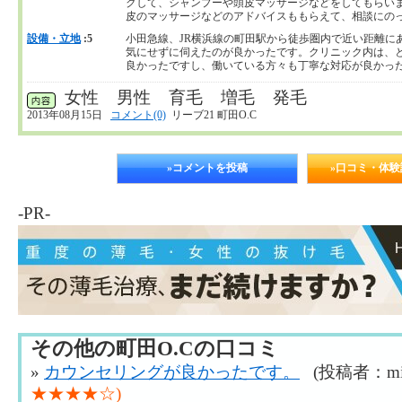
クして、シャンプーや頭皮マッサージなどをしてもらい
皮のマッサージなどのアドバイスももらえて、相談にの
設備・立地
:5
小田急線、JR横浜線の町田駅から徒歩圏内で近い距離に
気にせずに伺えたのが良かったです。クリニック内は、
良かったですし、働いている方々も丁寧な対応が良かっ
女性 男性 育毛 増毛 発毛
2013年08月15日
コメント(0)
リーブ21 町田O.C
»コメントを投稿
»口コミ・体
-PR-
その他の町田O.Cの口コミ
»
カウンセリングが良かったです。
(投稿者：mi
★★★★☆)