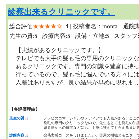
診察出来るクリニックです。
総合評価
★★★★☆
4
| 投稿者名：monta | 通
先生の質:
5
診療内容:
5
設備・立地:
5
スタッフ対
【実績があるクリニックです。】
テレビでも大手の髪も毛の専用のクリニック
あるクリニックです。専門の知識を豊富に持
行っているので、髪も毛に悩んでいる方々に
人差はありますが、良い結果が早めに現れま
【各評価理由】
先生の質
:5
テレビのコマーシャルやメディアでも人気がある、ここ
発毛の専門のクリニックなので、先生もとても発毛の知
患者側からの質問などにも、丁寧に答えてもらえる良い
診療内容
:5
発毛実感コースをうけましたが、専用の機械とモニター