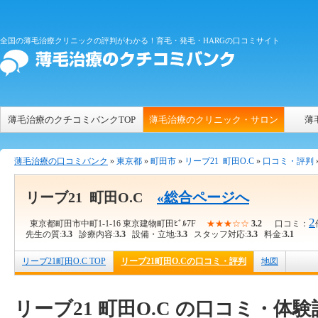
全国の薄毛治療クリニックの評判がわかる！育毛・発毛・HARGの口コミサイト
薄毛治療のクチコミバンクTOP
薄毛治療のクリニック・サロン
薄
薄毛治療の口コミバンク
»
東京都
»
町田市
»
リーブ21 町田O.C
»
口コミ・評判
リーブ21 町田O.C
«総合ページへ
2
東京都町田市中町1-1-16 東京建物町田ﾋﾞﾙ7F
★★★☆☆
3.2
口コミ：
先生の質:
3.3
診療内容:
3.3
設備・立地:
3.3
スタッフ対応:
3.3
料金:
3.1
リーブ21町田O.C TOP
リーブ21町田O.Cの口コミ・評判
地図
リーブ21 町田O.C の口コミ・体験