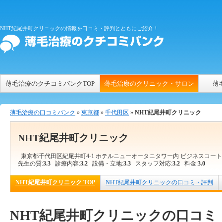
NHT紀尾井町クリニックの情報を口コミ・評判とともにご紹介！
薄毛治療のクチコミバンクTOP
薄毛治療のクリニック・サロン
薄
薄毛治療の口コミバンク
»
東京都
»
千代田区
»
NHT紀尾井町クリニック
NHT紀尾井町クリニック
東京都千代田区紀尾井町4-1 ホテルニューオータニタワー内 ビジネスコート
先生の質:
3.3
診療内容:
3.2
設備・立地:
3.3
スタッフ対応:
3.2
料金:
3.0
NHT紀尾井町クリニック TOP
NHT紀尾井町クリニックの口コミ・評判
NHT紀尾井町クリニックの口コミ