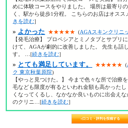
めに体験コースをやりました。 場所は最寄りの
く、駅から徒歩1分程。 こちらのお店はオススメ
きを読む
]
»
よかった
★★★★★
(
AGAスキンクリニ
【発毛治療】 プロペシアとミノタブとサプリに
けて、AGAが劇的に改善しました。 先生も話
す。 …[
続きを読む
]
»
とても満足しています。
★★★★★
(
ク 東京秋葉原院
)
【やっと見つけた。】 今まで色々な所で治療
毛なども限度が有るといわれ金額も高かったし
くなってくるし、なかなか良いものに出会えな
のクリニ…[
続きを読む
]
»口コミ・評判を投稿する