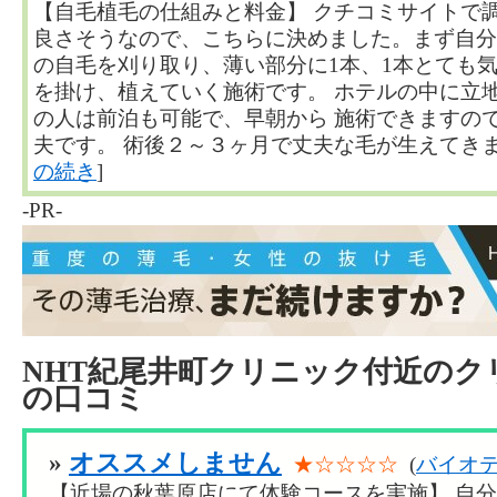
【自毛植毛の仕組みと料金】 クチコミサイトで
良さそうなので、こちらに決めました。まず自分
の自毛を刈り取り、薄い部分に1本、1本とても
を掛け、植えていく施術です。 ホテルの中に立
の人は前泊も可能で、早朝から 施術できますの
夫です。 術後２～３ヶ月で丈夫な毛が生えてきます。
の続き
]
-PR-
NHT紀尾井町クリニック付近のク
の口コミ
»
オススメしません
★☆☆☆☆
(
バイオテ
【近場の秋葉原店にて体験コースを実施】 自