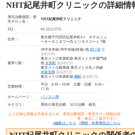
NHT紀尾井町クリニックの詳細情
薄毛治療病院・発
NHT紀尾井町クリニック
毛サロン名：
TEL：
03-5215-5733
東京都千代田区紀尾井町4-1 ホテルニュ
住所：
ーオータニタワー内 ビジネスコート 7階
JR中央本線 JR中央線(快速) 他
四ツ谷
徒
歩約10分
東京メトロ有楽町線 東京メトロ半蔵門線
最寄り駅：
他
永田町
徒歩約7分
東京メトロ銀座線 東京メトロ丸ノ内線
赤坂見附
徒歩約5分
東京メトロ有楽町線
麹町
徒歩約7分
平日 8:30～19:00 土曜・日曜 8:30～
営業時間：
17:30
ホームページ：
パソコン用
カテゴリ：
男性の薄毛治療、AGA治療
植毛
より正確な情報を共有するため、薄毛治療病院・発毛サロン情報の加
筆、修正にご協力下さい。
»編集はこちら
»閉鎖・休業報告はこちら