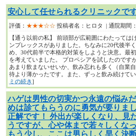
安心して任せられるクリニックで
評価：
★★★☆☆
投稿者名：ヒロタ | 通院期間：
【通う以前の私】 前頭部が広範囲にわたっては
ンプレックスがありました。ちなみに20代後半
め、30代前半で本格的対策をしようと決意。最
を考えていました。 プロペシアを試したのです
あまり飲まないせいか、飲み忘れも多く（自業自
待より薄かったです。また、ずっと飲み続けていなけれ
ミの続き
]
ハゲは男性の切実かつ永遠の悩みだ
めは診てもらうのに勇気が要りま
正解です！ 外出が楽しくなり、見
うですが、心や体まで若々しくな
もう少し、ここは男らしく早く決