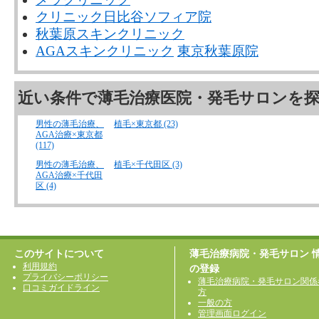
クリニック日比谷ソフィア院
秋葉原スキンクリニック
AGAスキンクリニック
東京秋葉原院
近い条件で薄毛治療医院・発毛サロンを
男性の薄毛治療、
植毛×東京都 (23)
AGA治療×東京都
(117)
男性の薄毛治療、
植毛×千代田区 (3)
AGA治療×千代田
区 (4)
このサイトについて
薄毛治療病院・発毛サロン 
利用規約
の登録
プライバシーポリシー
薄毛治療病院・発毛サロン関係
口コミガイドライン
方
一般の方
管理画面ログイン