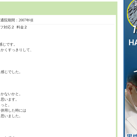
 通院期間：2007年頃
フ対応:
2
料金:
2
感じです。
にかくすっきりして、
た感じでした。
向かないかと。
と思います。
ょっと。
と併用した時には
と思いました。