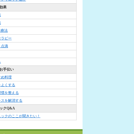
効果
薬
薬
G療法
セラピー
・点滴
ら
お手伝い
すめ料理
をよくする
習慣を整える
レスを解消する
ックQ&A
ニックのここが聞きたい！