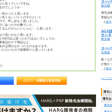
スーパ
から近くていいですね。
東京都
のでしょうか･･･
薄毛治
い良かったと思います。
り良くないバイトの子だという
実績は1
ので。申し訳なく思いました。
…[
続き
少しあったのが嫌でした。
てるんだからいいじゃん･･･と思います。
AGA
はり高いかなと思います。
センタ
が100万以上使ったのではないでしょうか。
東京都
養食品やケア用品など。
あれば買わなかったものもあります。
スーパ
いただいたので授業料だと思っています。
北海道
様々な
が無か
.C
…[
続き
»ここに
»口コミ・体験談を新規投稿
薄毛
薄毛を
薄毛
薄毛