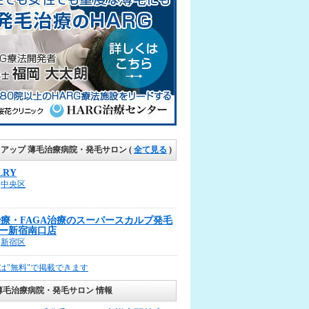
クアップ 薄毛治療病院・発毛サロン
(
全て見る
)
LRY
中央区
治療・FAGA治療のスーパースカルプ発毛
ー新宿南口店
新宿区
は"無料"で掲載できます
薄毛治療病院・発毛サロン 情報