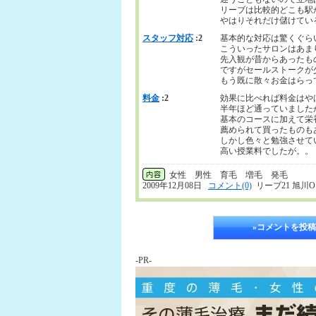
リーブは比較的どこも駅
やはりそれだけ儲けている
スタッフ対応
:2
基本的な対応は驚くぐら
こういったサロンはあま
先入観が昔からあったも
ですがセールストークが
もう既に散々お金はらっ
料金
:2
効果に比べれば料金はや
半年ほど通っていました
基本のコースに加えて栄
薦められて買ったものも
しかし色々と勉強させて
高い授業料でしたが。。
女性 男性 育毛 増毛 発毛
2009年12月08日
コメント(0)
リーブ21 旭川O
»コメントを投稿
-PR-