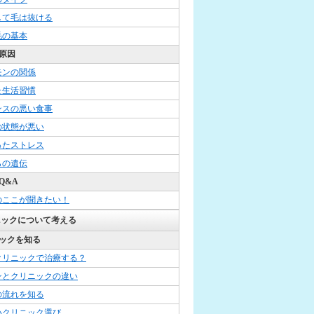
して毛は抜ける
毛の基本
原因
モンの関係
た生活習慣
ンスの悪い食事
の状態が悪い
ったストレス
らの遺伝
Q&A
のここが聞きたい！
ニックについて考える
ックを知る
クリニックで治療する？
ンとクリニックの違い
の流れを知る
いクリニック選び