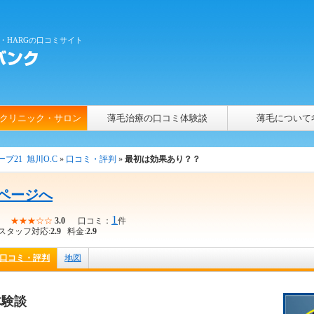
・HARGの口コミサイト
クリニック・サロン
薄毛治療の口コミ体験談
薄毛について
ーブ21 旭川O.C
»
口コミ・評判
»
最初は効果あり？？
合ページへ
1
4F
★★★☆☆
3.0
口コミ：
件
タッフ対応:
2.9
料金:
2.9
の口コミ・評判
地図
体験談