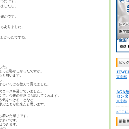
かったです。
いましたし、
も確かです。
ともありました。
欲しかったですね。
ピッ
した。
ょっと恥かしかったですが。
JEWE
たと思います。
東京都
し、
するいろはを教えて貰えました。
のコースを受けていました。
AGA
くて、今後の注意点も話してくれます。
センタ
ろ気をつけることなど
東京都
学ぶことが出来たと思います。
»ここに
ち着いた感じです。
が多いです。
新着 
ばつきます。
は◎。