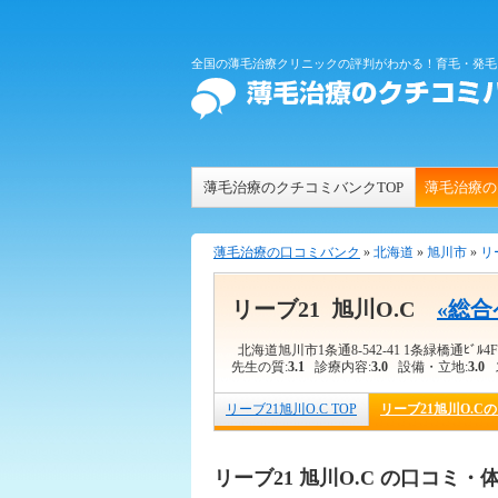
全国の薄毛治療クリニックの評判がわかる！育毛・発毛
薄毛治療のクチコミバンクTOP
薄毛治療の
薄毛治療の口コミバンク
»
北海道
»
旭川市
»
リ
リーブ21 旭川O.C
«総
北海道旭川市1条通8-542-41 1条緑橋通ﾋﾞﾙ
先生の質:
3.1
診療内容:
3.0
設備・立地:
3.0
ス
リーブ21旭川O.C TOP
リーブ21旭川O.C
リーブ21 旭川O.C の口コミ・