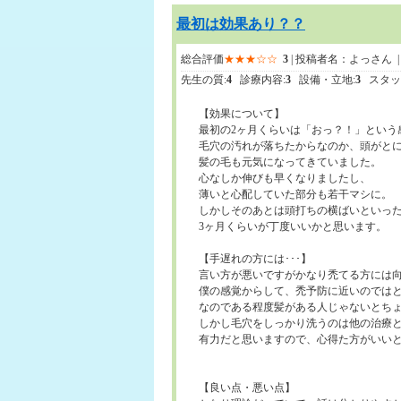
最初は効果あり？？
総合評価
★★★☆☆
3
| 投稿者名：よっさん |
先生の質:
4
診療内容:
3
設備・立地:
3
スタッ
【効果について】
最初の2ヶ月くらいは「おっ？！」という
毛穴の汚れが落ちたからなのか、頭がと
髪の毛も元気になってきていました。
心なしか伸びも早くなりましたし、
薄いと心配していた部分も若干マシに。
しかしそのあとは頭打ちの横ばいといっ
3ヶ月くらいが丁度いいかと思います。
【手遅れの方には･･･】
言い方が悪いですがかなり禿てる方には
僕の感覚からして、禿予防に近いのでは
なのである程度髪がある人じゃないとち
しかし毛穴をしっかり洗うのは他の治療
有力だと思いますので、心得た方がいい
【良い点・悪い点】