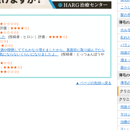
こう
髪の
薄毛の
★☆☆☆☆)
 評価：
★★★★☆)
ホル
★☆☆☆☆)
した
(投稿者：ヒロシ｜ 評価：
★★★★☆)
乱れ
☆☆)
バラ
★★☆☆)
飲酒や喫煙しててもかなり増えましたから。真面目に取り組んでたら
頭皮
気にならないくらいになりましたよ。
(投稿者：とっつぁんぼうや
溜ま
★☆☆)
：
★★★★☆)
親か
★★☆☆☆)
薄毛の
薄毛
▲ ページの先頭へ戻る
クリ
クリニ
何故
サロ
治療
正し