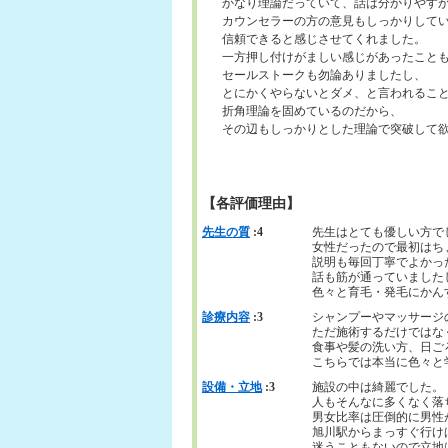
かなり理論だっていて、話は分かりやす
カウンセラーの方の意見もしっかりして
信頼できると感じさせてくれました。
一方押し付けがましい感じがあったこと
セールストークも勿論ありましたし、
とにかくやらないとダメ、と言われるこ
折角理論を固めているのだから、
その辺もしっかりとした理論で突破して
【各評価理由】
先生の質
:4
先生はとても優しい方で
女性だったので最初はち
説明も毎回丁寧でよかっ
話も筋が通っていました
色々と育毛・発毛にかん
診療内容
:3
シャンプーやマッサージ
ただ施術するだけではな
食事や髪の洗い方、日ご
こちらでは本当に色々と
設備・立地
:3
施設の中は綺麗でした。
人もそんなに多くなく落
男女比率は圧倒的に男性
旭川駅からまっすぐ行け
迷うこともないので立地