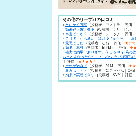
その他のリーブ21の口コミ
»
とにかく高額
(投稿者：アストラ｜ 評価：
»
効果絶大確実発毛
(投稿者：くりじじい｜
»
本当ですか？
(投稿者：スコッチ｜ 評価：
»
７月後半から通い、11月後半から発毛しま
»
最悪でした
(投稿者：なお｜ 評価：
★☆☆
»
簡単 素朴
(投稿者：hidekien｜ 評価：
★
»
確実に効果はあります。何しろNG行為の
もっとよかったかな。ともかく今では薄毛が
｜ 評価：
★★★★☆)
»
半年が過ぎて
(投稿者：M.M｜ 評価：
★★
»
最近は・・・
(投稿者：にこちゃん｜ 評価
»
効果は実感できず
(投稿者：SYY｜ 評価：