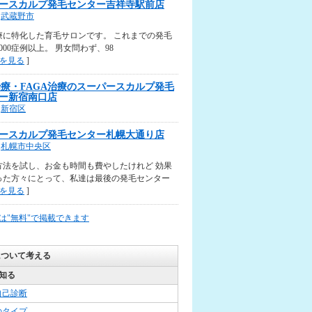
ースカルプ発毛センター吉祥寺駅前店
武蔵野市
療に特化した育毛サロンです。 これまでの発毛
000症例以上。 男女問わず、98
を見る
]
治療・FAGA治療のスーパースカルプ発毛
ー新宿南口店
新宿区
ースカルプ発毛センター札幌大通り店
札幌市中央区
方法を試し、お金も時間も費やしたけれど 効果
った方々にとって、私達は最後の発毛センター
を見る
]
は"無料"で掲載できます
について考える
知る
自己診断
のタイプ