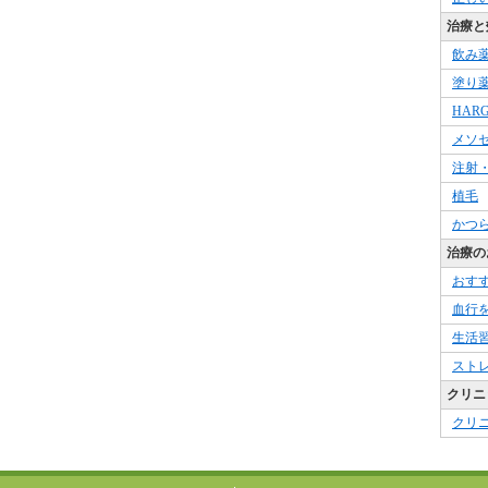
治療と
飲み
塗り
HAR
メソ
注射
植毛
かつ
治療の
おす
血行
生活
スト
クリニ
クリ