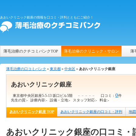
あおいクリニック銀座の情報を口コミ・評判とともにご紹介！
薄毛治療のクチコミバンクTOP
薄毛治療のクリニック・サロン
薄
薄毛治療の口コミバンク
»
東京都
»
中央区
»
あおいクリニック銀座
あおいクリニック銀座
0
東京都中央区銀座5-5-13 坂口ビル5階
－－－－－
口コミ：
件
先生の質:
-
診療内容:
-
設備・立地:
-
スタッフ対応:
-
料金:
-
あおいクリニック銀座 TOP
あおいクリニック銀座の口コミ・評判
地図
あおいクリニック銀座の口コミ・