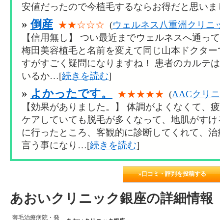
安値だったので今植毛するならお得だと思いまし
»
倒産
★★☆☆☆
(
ウェルネス八重洲クリニ
【信用無し】 つい最近までウェルネスへ通っ
梅田美容植毛と名前を変えて同じ山本ドクター
すがすごく疑問になりますね！ 患者のカルテ
いるか…[
続きを読む
]
»
よかったです。
★★★★★
(
AACクリ
【効果がありました。】 体調がよくなくて、
ケアしていても脱毛が多くなって、地肌がすけ
に行ったところ、客観的に診断してくれて、治
言う事になり…[
続きを読む
]
»口コミ・評判を投稿する
あおいクリニック銀座の詳細情報
薄毛治療病院・発