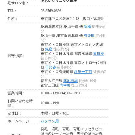
あおいクリニック銀座
毛サロン名：
TEL：
03-3569-0686
住所：
東京都中央区銀座5-5-13 坂口ビル5階
JR東海道本線 JR山手線 他
新橋
徒歩約9
分
JR山手線 JR京浜東北線 他
有楽町
徒歩約
6分
東京メトロ銀座線 東京メトロ丸ノ内線
他
銀座
徒歩約2分
東京メトロ日比谷線 都営浅草線
東銀座
最寄り駅：
徒歩約6分
東京メトロ日比谷線 東京メトロ千代田線
他
日比谷
徒歩約6分
東京メトロ有楽町線
銀座一丁目
徒歩約7
分
都営大江戸線
築地市場
徒歩約10分
都営三田線
内幸町
徒歩約9分
営業時間：
10:00～13:00/14:30～19:00
お問い合わせ時
10:00～19:0
間：
定休日：
木曜・日曜・祝日
ホームページ：
パソコン用
発毛
増毛
育毛
育毛メソセラピー
薄毛のレーザー治療
男性の薄毛治療、