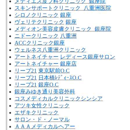
メディエス皮フ科クリニック 銀座院
スキンサポートクリニック 八重洲医院
シロノクリニック
銀座
ヴェリテクリニック
銀座
メディオン美容皮膚クリニック 銀座院
ニドークリニック
八重洲
ACCクリニック銀座
ウェルネス八重洲クリニック
アートネイチャー
レディース銀座サロン
アートネイチャー
銀座店
リーブ21
東京駅前O.C
リーブ21
日本橋ﾚﾃﾞｨｰｽO.C
リーブ21
銀座O.C
銀座みゆき通り美容外科
コスメディカルクリニックシンシア
アツキ女性クリニック
エザキクリニック
サロン・ド・ノーマル
ＡＡＡメディカルヘアー